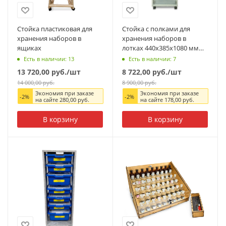
Стойка пластиковая для
Стойка с полками для
хранения наборов в
хранения наборов в
ящиках
лотках 440х385х1080 мм
(лотки в комплект не
Есть в наличии: 13
Есть в наличии: 7
входят), ЛДСП
13 720,00
руб.
/шт
8 722,00
руб.
/шт
14 000,00
руб.
8 900,00
руб.
Экономия при заказе
Экономия при заказе
-
2
%
-
2
%
на сайте
280,00
руб.
на сайте
178,00
руб.
В корзину
В корзину