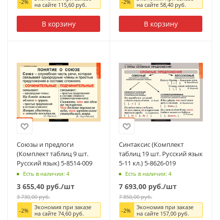
-
2
%
-
2
%
на сайте
115,60
руб.
на сайте
58,40
руб.
В корзину
В корзину
Союзы и предлоги
Синтаксис (Комплект
(Комплект таблиц 9 шт.
таблиц 19 шт. Русский язык
Русский язык) 5-8514-009
5-11 кл.) 5-8626-019
Есть в наличии: 4
Есть в наличии: 4
3 655,40
руб.
/шт
7 693,00
руб.
/шт
3 730,00
руб.
7 850,00
руб.
Экономия при заказе
Экономия при заказе
-
2
%
-
2
%
на сайте
74,60
руб.
на сайте
157,00
руб.