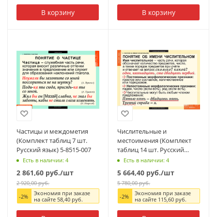
В корзину
В корзину
Частицы и междометия
Числительные и
(Комплект таблиц 7 шт.
местоимения (Комплект
Русский язык) 5-8515-007
таблиц 14 шт. Русский
язык) 5-8510-014
Есть в наличии: 4
Есть в наличии: 4
2 861,60
руб.
/шт
5 664,40
руб.
/шт
2 920,00
руб.
5 780,00
руб.
Экономия при заказе
Экономия при заказе
-
2
%
-
2
%
на сайте
58,40
руб.
на сайте
115,60
руб.