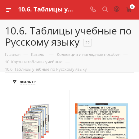
0
10.6. Таблицы учебные по Русскому языку для школ купить в Казани | Цена в интернет магазине schools.ru
10.6. Таблицы учебные по
Русскому языку
22
—
—
—
Главная
Каталог
Коллекции и наглядные пособия
—
10. Карты и таблицы учебные
10.6. Таблицы учебные по Русскому языку
ФИЛЬТР