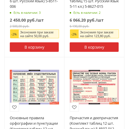
6 шт. Русский язык) 5-8511-
таблиц 15 шт. Русский язык
006
5-11 кл.) 5-8627-015
Есть в наличии: 3
Есть в наличии: 2
2 450,00
руб.
/шт
6 066,20
руб.
/шт
2 500,00
руб.
6 190,00
руб.
Экономия при заказе
Экономия при заказе
-
2
%
-
2
%
на сайте
50,00
руб.
на сайте
123,80
руб.
В корзину
В корзину
Основные правила
Причастия и деепричастия
орфографии и пунктуации
(Комплект таблиц 12 шт.
(Комплект таблиц 12 шт.
Русский язык) 5-8507-012