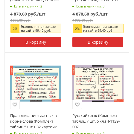
Русский язык 5-9 кл.) 4-
Есть в наличии: 2
Есть в наличии: 3
1143-012
4 870,60
руб.
/шт
4 870,60
руб.
/шт
4 970,00
руб.
4 970,00
руб.
Экономия при заказе
Экономия при заказе
-
2
%
-
2
%
на сайте
99,40
руб.
на сайте
99,40
руб.
В корзину
В корзину
Правописание гласных в
Русский язык (Комплект
корне слова (Комплект
таблиц 7 шт. 6 кл.) 4-1139-
таблиц 5 шт.+ 32 карточки.
007
Русский язык) 2-010-301
Есть в наличии: 3
Есть в наличии: 3