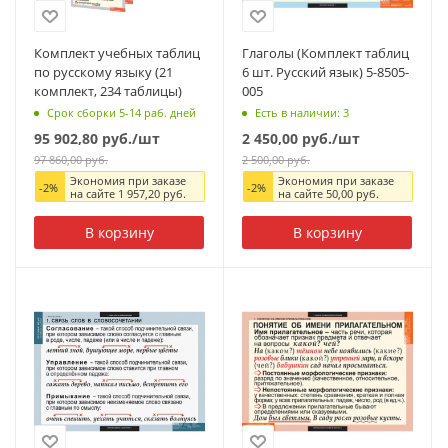
Комплект учебных таблиц
Глаголы (Комплект таблиц
по русскому языку (21
6 шт. Русский язык) 5-8505-
комплект, 234 таблицы)
005
Срок сборки 5-14 раб. дней
Есть в наличии: 3
95 902,80
руб.
/шт
2 450,00
руб.
/шт
97 860,00
руб.
2 500,00
руб.
Экономия при заказе
Экономия при заказе
-
2
%
-
2
%
на сайте
1 957,20
руб.
на сайте
50,00
руб.
В корзину
В корзину