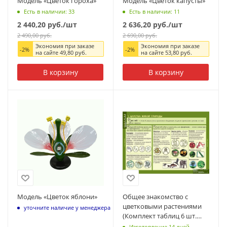
Модель «Цветок гороха»
Модель «Цветок капусты»
Есть в наличии: 33
Есть в наличии: 11
2 440,20
руб.
/шт
2 636,20
руб.
/шт
2 490,00
руб.
2 690,00
руб.
Экономия при заказе
Экономия при заказе
-
2
%
-
2
%
на сайте
49,80
руб.
на сайте
53,80
руб.
В корзину
В корзину
Модель «Цветок яблони»
Общее знакомство с
цветковыми растениями
уточните наличие у менеджера
(Комплект таблиц 6 шт.
Биология) 2-072-627
Изготовление 14 дней