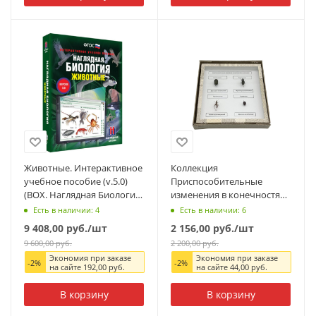
Животные. Интерактивное
Коллекция
учебное пособие (v.5.0)
Приспособительные
(BOX. Наглядная Биология)
изменения в конечностях
464-0008176510
насекомых
Есть в наличии: 4
Есть в наличии: 6
9 408,00
руб.
/шт
2 156,00
руб.
/шт
9 600,00
руб.
2 200,00
руб.
Экономия при заказе
Экономия при заказе
-
2
%
-
2
%
на сайте
192,00
руб.
на сайте
44,00
руб.
В корзину
В корзину