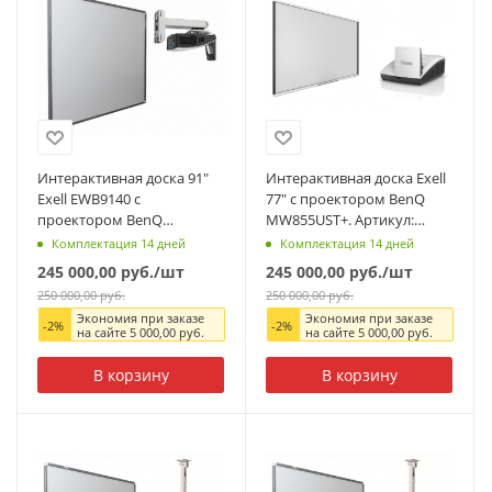
Интерактивная доска 91"
Интерактивная доска Exell
Exell EWB9140 с
77" с проектором BenQ
проектором BenQ
MW855UST+. Артикул:
MW855UST+. Артикул:
EWB77MW855UST+
Комплектация 14 дней
Комплектация 14 дней
EWB91MW855UST
245 000,00
руб.
/шт
245 000,00
руб.
/шт
250 000,00
руб.
250 000,00
руб.
Экономия при заказе
Экономия при заказе
-
2
%
-
2
%
на сайте
5 000,00
руб.
на сайте
5 000,00
руб.
В корзину
В корзину