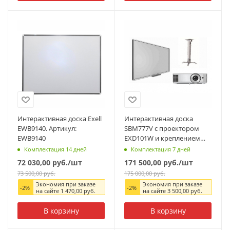
Интерактивная доска Exell
Интерактивная доска
EWB9140. Артикул:
SBM777V с проектором
EWB9140
EXD101W и креплением
DSM-2L. Артикул
Комплектация 14 дней
Комплектация 7 дней
SBM777EXD101WL
72 030,00
руб.
/шт
171 500,00
руб.
/шт
73 500,00
руб.
175 000,00
руб.
Экономия при заказе
Экономия при заказе
-
2
%
-
2
%
на сайте
1 470,00
руб.
на сайте
3 500,00
руб.
В корзину
В корзину