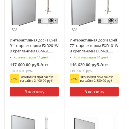
Интерактивная доска Exell
Интерактивная доска Exell
91" с проектором EXD201W
77" с проектором EXD101W
и креплением DSM-2L.
и креплением DSM-2L.
Артикул: EWB91EXD201WL
Артикул: EWB77EXD101WL
Комплектация 14 дней
Комплектация 14 дней
117 600,00
руб.
/шт
116 620,00
руб.
/шт
120 000,00
руб.
119 000,00
руб.
Экономия при заказе
Экономия при заказе
-
2
%
-
2
%
на сайте
2 400,00
руб.
на сайте
2 380,00
руб.
В корзину
В корзину