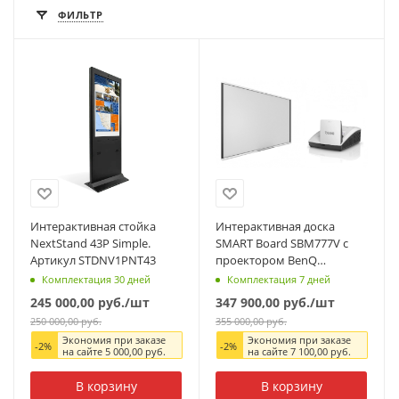
ФИЛЬТР
Интерактивная стойка
Интерактивная доска
NextStand 43P Simple.
SMART Board SBM777V с
Артикул STDNV1PNT43
проектором BenQ
MW855UST+. Артикул
Комплектация 30 дней
Комплектация 7 дней
XART107077
245 000,00
руб.
/шт
347 900,00
руб.
/шт
250 000,00
руб.
355 000,00
руб.
Экономия при заказе
Экономия при заказе
-
2
%
-
2
%
на сайте
5 000,00
руб.
на сайте
7 100,00
руб.
В корзину
В корзину