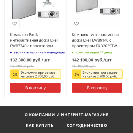
Комплект Exell:
Комплект интерактивная
интерактивная доска Exell
доска Exell EWB9140 с
EWB7740 с проектором
проектором EXD203STW.
EXD102STW. Артикул:
Артикул: EWB91EXD203STW
уточните наличие у менеджера
Комплектация 14 дней
EWB77EXD102STW
132 300,00
руб.
/шт
142 100,00
руб.
/шт
135 000,00
руб.
145 000,00
руб.
Экономия при заказе
Экономия при заказе
-
2
%
-
2
%
на сайте
2 700,00
руб.
на сайте
2 900,00
руб.
В корзину
В корзину
О КОМПАНИИ И ИНТЕРНЕТ-МАГАЗИНЕ
КАК КУПИТЬ
СОТРУДНИЧЕСТВО