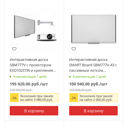
Интерактивная доска
Интерактивная доска
SBM777V с проектором
SMART Board SBM777V-43 с
EXD102STW и креплением
пассивным лотком
DSM-14kw.
(Notebook 22). Артикул
Комплектация 7 дней
Комплектация 7 дней
Артикул SBM777EXD102STW
SBM777V-43
195 020,00
руб.
/шт
100 940,00
руб.
/шт
199 000,00
руб.
103 000,00
руб.
Экономия при заказе
Экономия при заказе
-
2
%
-
2
%
на сайте
3 980,00
руб.
на сайте
2 060,00
руб.
В корзину
В корзину