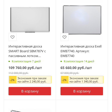
Интерактивная доска
Интерактивная доска Exell
SMART Board SBM787V с
EWB7740. Артикул:
пассивным лотком
EWB7740
(Notebook 22). Артикул
Комплектация 7 дней
Комплектация 14 дней
SBM787V
109 760,00
руб.
/шт
65 660,00
руб.
/шт
112 000,00
руб.
67 000,00
руб.
Экономия при заказе
Экономия при заказе
-
2
%
-
2
%
на сайте
2 240,00
руб.
на сайте
1 340,00
руб.
В корзину
В корзину