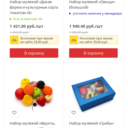
Набор муляжей «Дикая
Набор муляжей «Овощи»
форма и культурные сорта
(большой)
томатов» (6)
уточните наличие у менеджера
Есть в наличии: 44
1 421,00
руб.
/шт
1 940,40
руб.
/шт
1 450,00
руб.
1 980,00
руб.
Экономия при заказе
Экономия при заказе
-
2
%
-
2
%
на сайте
29,00
руб.
на сайте
39,60
руб.
В корзину
В корзину
Набор муляжей «Фрукты,
Набор муляжей «Грибы»