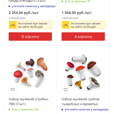
плоды и ягоды» (13 шт)
Есть в наличии: 97
уточните наличие у менеджера
2 254,00
руб.
/шт
1 568,00
руб.
/шт
2 300,00
руб.
1 600,00
руб.
Экономия при заказе
Экономия при заказе
-
2
%
-
2
%
на сайте
46,00
руб.
на сайте
32,00
руб.
В корзину
В корзину
Набор муляжей «Грибы»
Набор муляжей грибов
ПВХ (7 шт.)
съедобных и ядовитых
Есть в наличии: 551
уточните наличие у менеджера