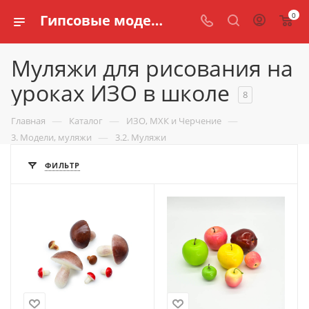
0
Гипсовые модели и муляжи для рисования в школе на уроках ИЗО купить по выгодной цене | Компания «Калеф»
Муляжи для рисования на
уроках ИЗО в школе
8
—
—
—
Главная
Каталог
ИЗО, МХК и Черчение
—
3. Модели, муляжи
3.2. Муляжи
ФИЛЬТР