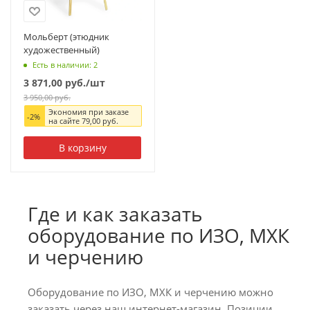
Мольберт (этюдник
художественный)
Есть в наличии: 2
3 871,00
руб.
/шт
3 950,00
руб.
Экономия при заказе
-
2
%
на сайте
79,00
руб.
В корзину
Где и как заказать
оборудование по ИЗО, МХК
и черчению
Оборудование по ИЗО, МХК и черчению можно
заказать через наш интернет-магазин. Позиции