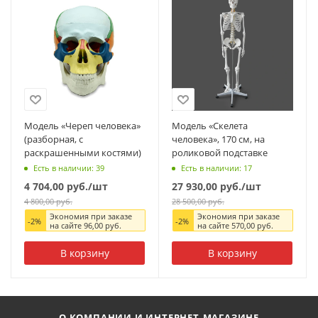
Модель «Череп человека»
Модель «Скелета
(разборная, с
человека», 170 см, на
раскрашенными костями)
роликовой подставке
Есть в наличии: 39
Есть в наличии: 17
4 704,00
руб.
/шт
27 930,00
руб.
/шт
4 800,00
руб.
28 500,00
руб.
Экономия при заказе
Экономия при заказе
-
2
%
-
2
%
на сайте
96,00
руб.
на сайте
570,00
руб.
В корзину
В корзину
О КОМПАНИИ И ИНТЕРНЕТ-МАГАЗИНЕ