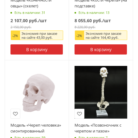
Модель «Конечности
Модель «Кости черепа» (на
овцы» (скелет)
подставке)
Есть в наличии: 31
Есть в наличии: 13
2 107,00
руб.
/шт
8 055,60
руб.
/шт
2 150,00
руб.
8 220,00
руб.
Экономия при заказе
Экономия при заказе
-
2
%
-
2
%
на сайте
43,00
руб.
на сайте
164,40
руб.
В корзину
В корзину
Модель «Череп человека»
Модель «Позвоночник с
смонтированный
черепом и тазом»
Есть в наличии: 59
Есть в наличии: 7