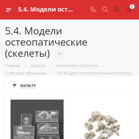
0
5.4. Модели остеопатические (скелеты) для школ и обучения детей
5.4. Модели
остеопатические
(скелеты)
18
—
—
—
Главная
Каталог
Биология и Экология
—
5. Модели объемные
5.4. Модели остеопатические (скелеты)
ФИЛЬТР