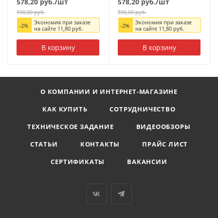
578,20
руб.
/шт
578,20
руб.
/шт
590,00
руб.
590,00
руб.
Экономия при заказе
Экономия при заказе
-
2
%
-
2
%
на сайте
11,80
руб.
на сайте
11,80
руб.
В корзину
В корзину
О КОМПАНИИ И ИНТЕРНЕТ-МАГАЗИНЕ
КАК КУПИТЬ
СОТРУДНИЧЕСТВО
ТЕХНИЧЕСКОЕ ЗАДАНИЕ
ВИДЕООБЗОРЫ
СТАТЬИ
КОНТАКТЫ
ПРАЙС ЛИСТ
СЕРТИФИКАТЫ
ВАКАНСИИ