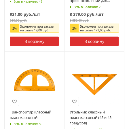
приспособлений для
Есть в наличии: 48
школьной доски (5
Есть в наличии: 2
предметов, дерево)
931,00
руб.
/шт
8 379,00
руб.
/шт
950,00
руб.
8 550,00
руб.
Экономия при заказе
Экономия при заказе
-
2
%
-
2
%
на сайте
19,00
руб.
на сайте
171,00
руб.
В корзину
В корзину
Транспортир классный
Угольник классный
пластмассовый
пластмассовый (45 и 45
градусов)
Есть в наличии: 50