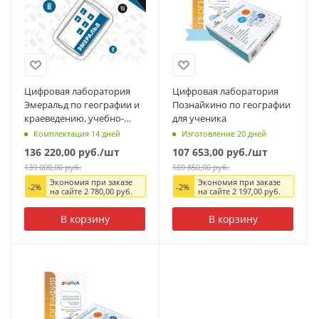
Цифровая лаборатория
Цифровая лаборатория
Эмеральд по географии и
Познайкино по географии
краеведению, учебно-
для ученика
методический комплекс
Комплектация 14 дней
Изготовление 20 дней
ученика
136 220,00
руб.
/шт
107 653,00
руб.
/шт
139 000,00
руб.
109 850,00
руб.
Экономия при заказе
Экономия при заказе
-
2
%
-
2
%
на сайте
2 780,00
руб.
на сайте
2 197,00
руб.
В корзину
В корзину