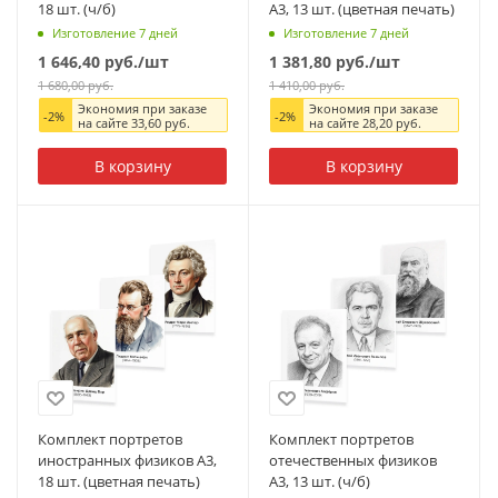
18 шт. (ч/б)
А3, 13 шт. (цветная печать)
Изготовление 7 дней
Изготовление 7 дней
1 646,40
руб.
/шт
1 381,80
руб.
/шт
1 680,00
руб.
1 410,00
руб.
Экономия при заказе
Экономия при заказе
-
2
%
-
2
%
на сайте
33,60
руб.
на сайте
28,20
руб.
В корзину
В корзину
Комплект портретов
Комплект портретов
иностранных физиков А3,
отечественных физиков
18 шт. (цветная печать)
А3, 13 шт. (ч/б)