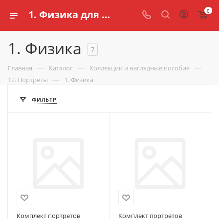
0
1. Физика для школ купить в Казани | Цена в интернет магазине schools.ru
1. Физика
7
—
—
—
Главная
Каталог
Коллекции и наглядные пособия
—
12. Портреты
1. Физика
ФИЛЬТР
Комплект портретов
Комплект портретов