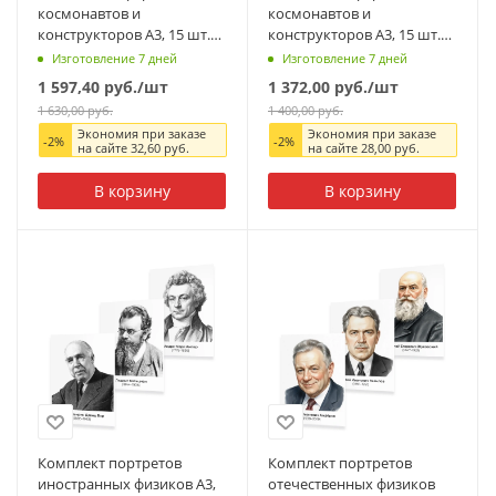
космонавтов и
космонавтов и
конструкторов А3, 15 шт.
конструкторов А3, 15 шт.
(цветная печать)
(ч/б)
Изготовление 7 дней
Изготовление 7 дней
1 597,40
руб.
/шт
1 372,00
руб.
/шт
1 630,00
руб.
1 400,00
руб.
Экономия при заказе
Экономия при заказе
-
2
%
-
2
%
на сайте
32,60
руб.
на сайте
28,00
руб.
В корзину
В корзину
Комплект портретов
Комплект портретов
иностранных физиков А3,
отечественных физиков