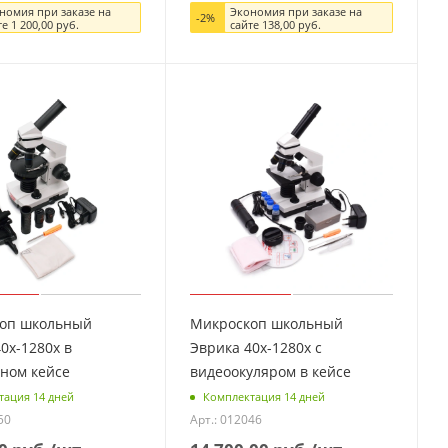
номия при заказе на
Экономия при заказе на
-
2
%
те
1 200,00
руб.
сайте
138,00
руб.
оп школьный
Микроскоп школьный
0х-1280х в
Эврика 40х-1280х с
ьном кейсе
видеоокуляром в кейсе
тация 14 дней
Комплектация 14 дней
50
Арт.: 012046