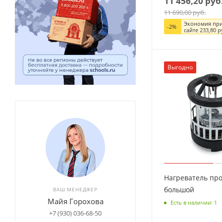
11 456,20
руб
11 690,00
руб.
Экономия при
-
2
%
сайте
233,80
р
Выгодно
Нагреватель про
большой
ВАШ МЕНЕДЖЕР
Майя Горохова
Есть в наличии: 1
+7 (930) 036-68-50