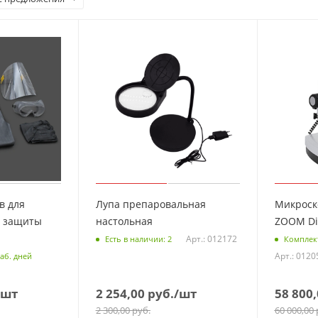
в для
Лупа препаровальная
Микроск
й защиты
настольная
ZOOM Dig
Арт.: 012172
Есть в наличии: 2
Комплек
Арт.: 0120
аб. дней
/шт
2 254,00
руб.
/шт
58 800,
2 300,00
руб.
60 000,00