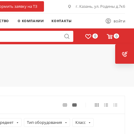
рмить заявку на ТЗ
г. Казань, ул. Родины д.7к6
СТВО
О КОМПАНИИ
КОНТАКТЫ
ВОЙТИ
0
0
редмет
Тип оборудования
Класс