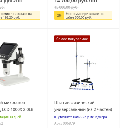
0
руб.
/шт
14 700,00
руб.
/шт
уб.
15 000,00
руб.
номия при заказе на
Экономия при заказе на
-
2
%
те
192,20
руб.
сайте
300,00
руб.
Самое покупаемое
й микроскоп
Штатив физический
LCD 1000Х 2.0LB
универсальный (из 2 частей)
тация 14 дней
уточните наличие у менеджера
52
Арт.: 006879