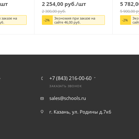
/шт
2 254,00
руб.
/шт
5 782,0
2 300,00
руб.
5 900,00
р
 заказе на
Экономия при заказе на
Эко
-
2
%
-
2
%
уб.
сайте
46,00
руб.
сай
+7 (843) 216-00-60
Ь
ЗАКАЗАТЬ ЗВОНОК
sales@schools.ru
г. Казань, ул. Родины д.7к6