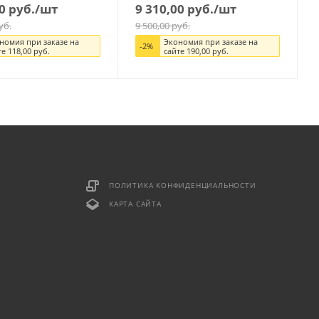
0
руб.
/шт
9 310,00
руб.
/шт
уб.
9 500,00
руб.
номия при заказе на
Экономия при заказе на
-
2
%
те
118,00
руб.
сайте
190,00
руб.
ПОЛИТИКА КОНФИДЕНЦИАЛЬНОСТИ
КАРТА САЙТА