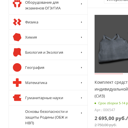
Оборудование для
экзаменов ОГЭ/ГИА
Физика
Химия
Биология и Экология
География
Комплект средст
Математика
индивидуально
(СИЗ)
Гуманитарные науки
Срок сборки 5-14 р
Арт.: 006547
Основы безопасности и
защиты Родины (ОБЖ и
2 695,00
руб.
НВП)
2 750,00
руб.