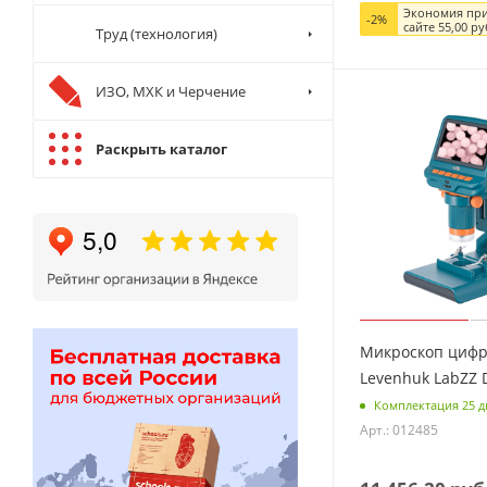
Экономия при
-
2
%
сайте
55,00
ру
Труд (технология)
ИЗО, МХК и Черчение
Раскрыть каталог
Микроскоп циф
Levenhuk LabZZ
Комплектация 25 д
Арт.: 012485