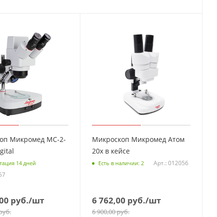
оп Микромед MC-2-
Микроскоп Микромед Атом
ital
20x в кейсе
Арт.: 012056
тация 14 дней
Есть в наличии: 2
57
00
руб.
/шт
6 762,00
руб.
/шт
руб.
6 900,00
руб.