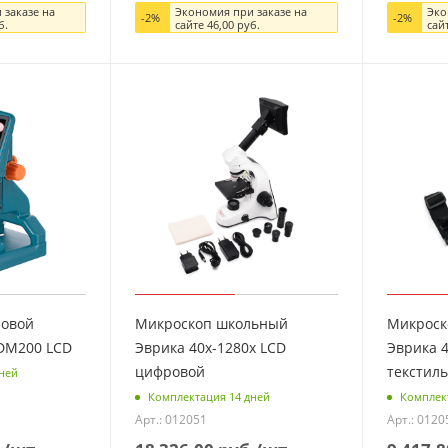
 заказе на
Экономия при заказе на
Эко
-
2
%
-
2
%
б.
сайте
46,00
руб.
сай
ровой
Микроскоп школьный
Микроск
 DM200 LCD
Эврика 40х-1280х LCD
Эврика 4
цифровой
текстил
ней
Комплектация 14 дней
Комплек
Арт.: 012051
Арт.: 0120