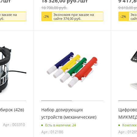
.
/шт
18 326,00
руб.
/шт
9 417,8
18 700,00
руб.
9 610,00
р
 заказе на
Экономия при заказе на
Эко
-
2
%
-
2
%
уб.
сайте
374,00
руб.
сай
бирок (42в)
Набор дозирующих
Цифрово
устройств (механические)
МИКМЕД 
Арт.: 003310
Есть в наличии: 24
Комплек
Арт.: 012186
Арт.: 0120