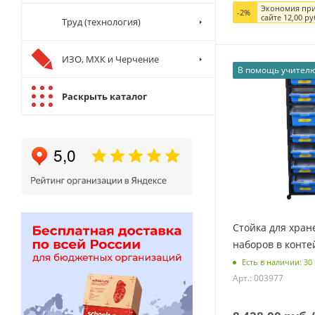
Экономия при
-
2
%
сайте
12,00
ру
Труд (технология)
ИЗО, МХК и Черчение
В помощь учител
Раскрыть каталог
Стойка для хран
наборов в конте
Есть в наличии: 30
Арт.: 003977