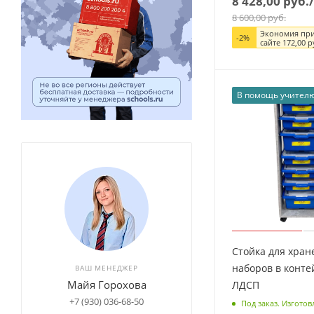
8 428,00
руб.
8 600,00
руб.
Экономия при
-
2
%
сайте
172,00
р
В помощь учител
Стойка для хран
наборов в конте
ВАШ МЕНЕДЖЕР
Майя Горохова
ЛДСП
+7 (930) 036-68-50
Под заказ. Изготов