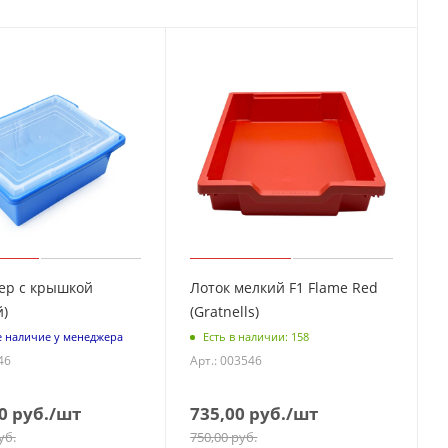
ер с крышкой
Лоток мелкий F1 Flame Red
)
(Gratnells)
е наличие у менеджера
Есть в наличии: 158
46
Арт.: 003546
0
руб.
/шт
735,00
руб.
/шт
уб.
750,00
руб.