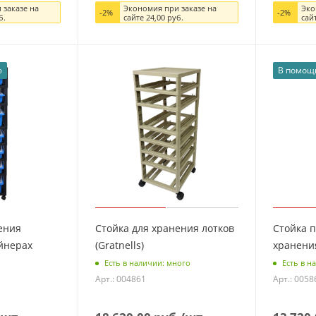
 заказе на
Экономия при заказе на
Эко
-
2
%
-
2
%
б.
сайте
24,00
руб.
сай
ю
В помощ
ения
Стойка для хранения лотков
Стойка п
йнерах
(Gratnells)
хранени
Есть в наличии: много
Есть в н
Арт.: 004861
Арт.: 0058