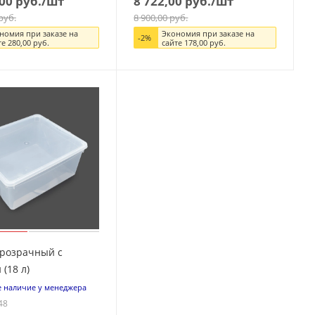
00
руб.
/шт
8 722,00
руб.
/шт
руб.
8 900,00
руб.
номия при заказе на
Экономия при заказе на
-
2
%
те
280,00
руб.
сайте
178,00
руб.
розрачный с
(18 л)
е наличие у менеджера
48