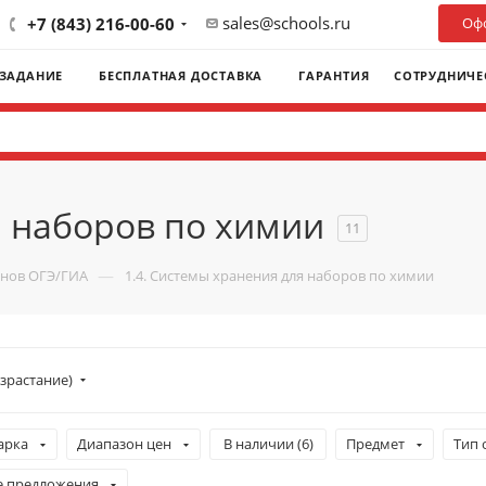
sales@schools.ru
+7 (843) 216-00-60
Офо
 ЗАДАНИЕ
БЕСПЛАТНАЯ ДОСТАВКА
ГАРАНТИЯ
СОТРУДНИЧЕ
я наборов по химии
11
—
енов ОГЭ/ГИА
1.4. Системы хранения для наборов по химии
зрастание)
арка
Диапазон цен
В наличии (
6
)
Предмет
Тип 
е предложения