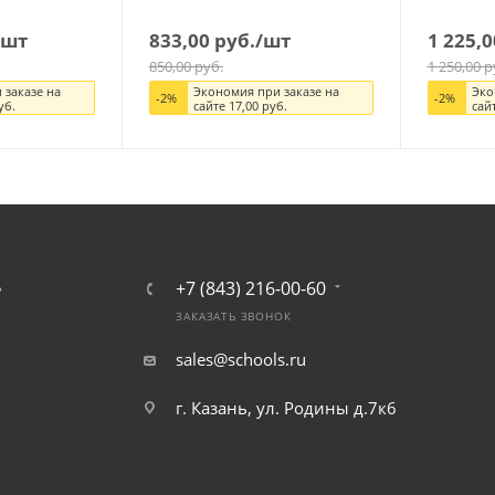
/шт
833,00
руб.
/шт
1 225,0
850,00
руб.
1 250,00
р
 заказе на
Экономия при заказе на
Эко
-
2
%
-
2
%
уб.
сайте
17,00
руб.
сай
+7 (843) 216-00-60
Ь
ЗАКАЗАТЬ ЗВОНОК
sales@schools.ru
г. Казань, ул. Родины д.7к6