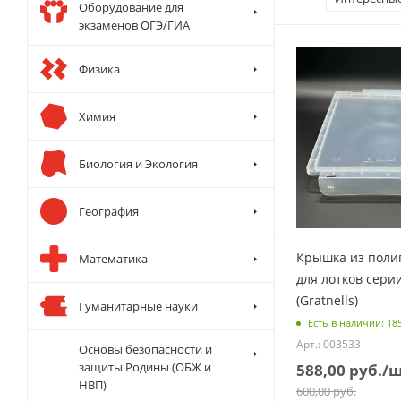
Оборудование для
экзаменов ОГЭ/ГИА
Физика
Химия
Биология и Экология
География
Крышка из поли
Математика
для лотков серии
(Gratnells)
Гуманитарные науки
Есть в наличии: 18
Арт.: 003533
Основы безопасности и
защиты Родины (ОБЖ и
588,00
руб.
/
НВП)
600,00
руб.