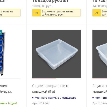
/шт
18 620,00
руб.
/шт
13 720,
19 000,00
руб.
14 000,00
 заказе на
Экономия при заказе на
Эко
-
2
%
-
2
%
уб.
сайте
380,00
руб.
сай
ю
ения
Ящики прозрачные с
Ящики п
йнерах,
крышкой (9 л)
крышкой 
уточните наличие у менеджера
уточнит
Арт.: 014249
Арт.: 0142
ление 14 дней