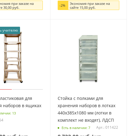
номия при заказе на
Экономия при заказе на
-
2
%
те
30,00
руб.
сайте
15,00
руб.
ь учителю
ластиковая для
Стойка с полками для
я наборов в ящиках
хранения наборов в лотках
440х385х1080 мм (лотки в
аличии: 13
комплект не входят), ЛДСП
64
Арт.: 011422
Есть в наличии: 7