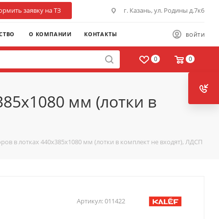
рмить заявку на ТЗ
г. Казань, ул. Родины д.7к6
СТВО
О КОМПАНИИ
КОНТАКТЫ
ВОЙТИ
0
0
385х1080 мм (лотки в
ров в лотках 440х385х1080 мм (лотки в комплект не входят), ЛДСП
Артикул:
011422