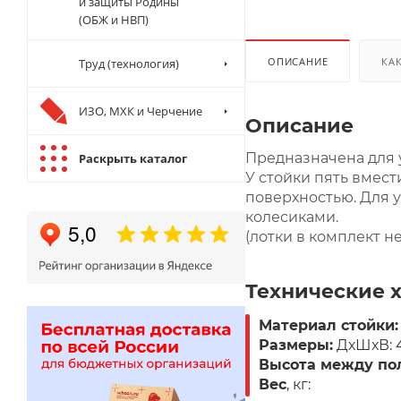
и защиты Родины
(ОБЖ и НВП)
ОПИСАНИЕ
КА
Труд (технология)
ИЗО, МХК и Черчение
Описание
Предназначена для 
Раскрыть каталог
У стойки пять вмес
поверхностью. Для 
колесиками.
(лотки в комплект не
Технические 
Материал стойки
Размеры:
ДхШхВ: 4
Высота между по
Вес
, кг: