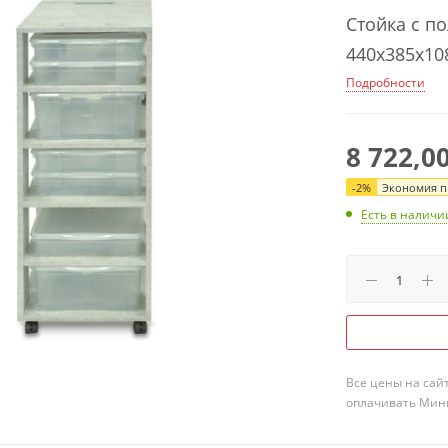
Стойка с п
440х385х108
Подробности
8 722,0
-
2
%
Экономия пр
Есть в наличи
Все цены на сай
оплачивать Мини