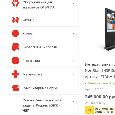
Оборудование для
экзаменов ОГЭ/ГИА
Физика
Химия
Биология и Экология
География
Интерактивная 
NextStand 43P Si
Математика
Артикул STDNV1
Комплектация 30 д
Гуманитарные науки
Арт.: 012114
245 000,00
ру
Основы безопасности и
250 000,00
руб.
защиты Родины (ОБЖ и
Экономия при
-
2
%
НВП)
сайте
5 000,00