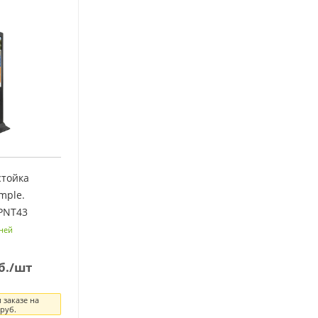
стойка
mple.
PNT43
ней
б.
/шт
 заказе на
руб.