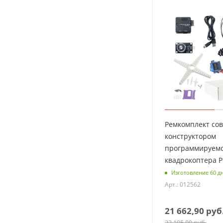
Ремкомплект со
конструктором
программируем
квадрокоптера P
Изготовление 60 д
Арт.: 012562
21 662,90
руб
22 105,00
руб.