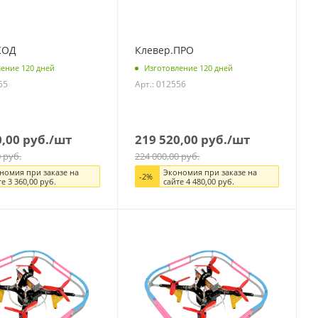
КОД
Клевер.ПРО
ение 120 дней
Изготовление 120 дней
55
Арт.: 012556
0,00
руб.
/шт
219 520,00
руб.
/шт
0
руб.
224 000,00
руб.
номия при заказе на
Экономия при заказе на
-
2
%
те
3 360,00
руб.
сайте
4 480,00
руб.