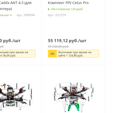
addx ANT 4:3 (для
Комплект FPV Cetus Pro
оптера)
Изготовление 120 дней
Арт.: 009994
Арт.: 012570
аличии: 4
0
руб.
/шт
55 119,12
руб.
/шт
уб.
56 244,00
руб.
номия при заказе на
Экономия при заказе на
-
2
%
те
36,00
руб.
сайте
1 124,88
руб.