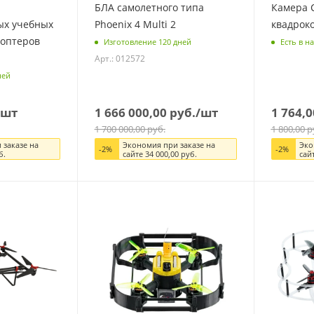
БЛА самолетного типа
Камера C
ых учебных
Phoenix 4 Multi 2
квадрок
коптеров
Изготовление 120 дней
Есть в н
Арт.: 012572
ней
/шт
1 666 000,00
руб.
/шт
1 764,0
1 700 000,00
руб.
1 800,00
р
 заказе на
Экономия при заказе на
Эко
-
2
%
-
2
%
б.
сайте
34 000,00
руб.
сай