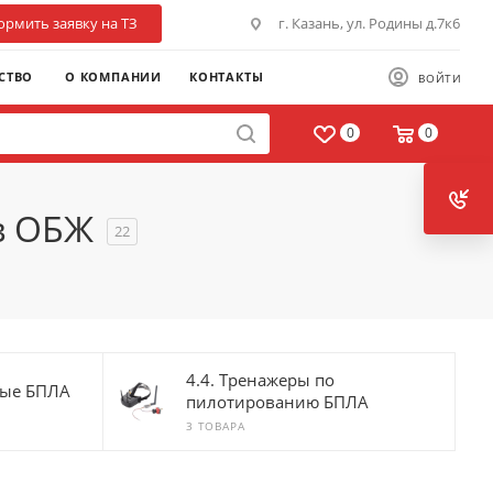
рмить заявку на ТЗ
г. Казань, ул. Родины д.7к6
СТВО
О КОМПАНИИ
КОНТАКТЫ
ВОЙТИ
0
0
в ОБЖ
22
4.4. Тренажеры по
мые БПЛА
пилотированию БПЛА
3 ТОВАРА