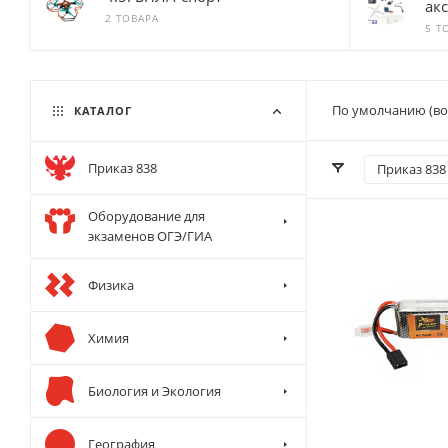
ак
2 ТОВАРА
5 Т
По умолчанию (во
КАТАЛОГ
Приказ 838
Приказ 838 
Оборудование для
экзаменов ОГЭ/ГИА
Физика
Химия
Биология и Экология
География