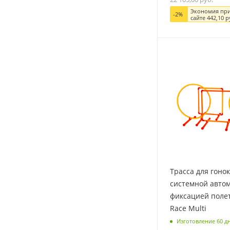
Экономия при
-
2
%
сайте
442,10
р
Трасса для гонок
системной авто
фиксацией поле
Race Multi
Изготовление 60 д