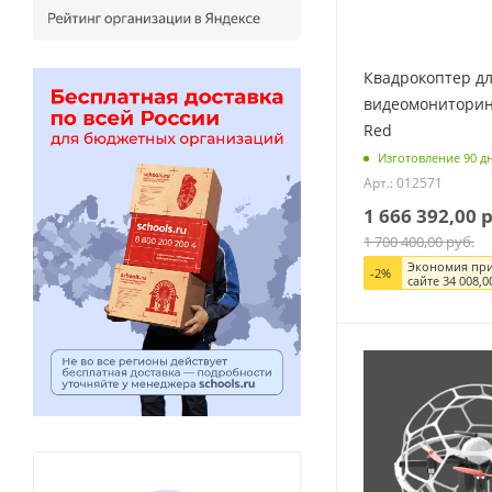
Квадрокоптер д
видеомониторин
Red
Изготовление 90 д
Арт.: 012571
1 666 392,00
р
1 700 400,00
руб.
Экономия при
-
2
%
сайте
34 008,0