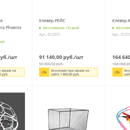
ля
Клевер.РЕЙС
Клевер.
га Phoenix
Изготовление 120 дней
Изготовл
Арт.: 012557
Арт.: 0125
ней
уб.
/шт
91 140,00
руб.
/шт
164 64
93 000,00
руб.
168 000,0
 заказе на
Экономия при заказе на
Эко
-
2
%
-
2
%
0
руб.
сайте
1 860,00
руб.
сай