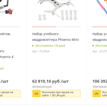
олётов,
Набор учебного
Набор у
квадрокоптера Phoenix Mini
квадроко
Изготовление 120 дней
Изготовл
ого
Арт.: 012564
Арт.: 0125
hoenix 4
ней
.
/шт
62 810,16
руб.
/шт
106 39
64 092,00
руб.
108 564,0
 заказе на
Экономия при заказе на
Эко
-
2
%
-
2
%
уб.
сайте
1 281,84
руб.
сай