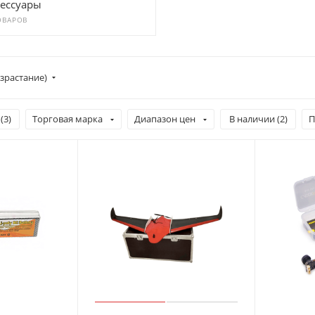
сессуары
ОВАРОВ
зрастание)
(
3
)
Торговая марка
Диапазон цен
В наличии (
2
)
П