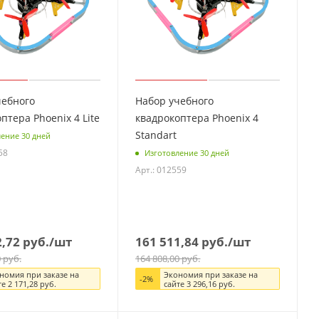
чебного
Набор учебного
птера Phoenix 4 Lite
квадрокоптера Phoenix 4
Standart
ение 30 дней
58
Изготовление 30 дней
Арт.: 012559
2,72
руб.
/шт
161 511,84
руб.
/шт
0
руб.
164 808,00
руб.
номия при заказе на
Экономия при заказе на
-
2
%
те
2 171,28
руб.
сайте
3 296,16
руб.