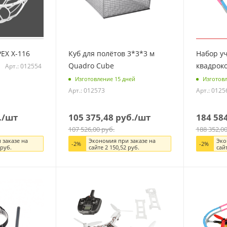
EX X-116
Куб для полётов 3*3*3 м
Набор у
Quadro Cube
квадроко
Арт.: 012554
Изготовление 15 дней
Изготовл
Арт.: 012573
Арт.: 0125
.
/шт
105 375,48
руб.
/шт
184 58
107 526,00
руб.
188 352,0
 заказе на
Экономия при заказе на
Эко
-
2
%
-
2
%
руб.
сайте
2 150,52
руб.
сай