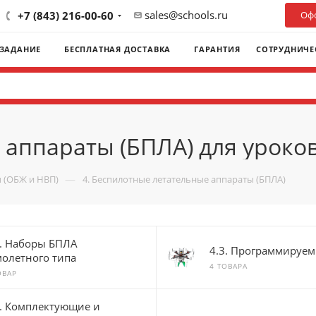
sales@schools.ru
+7 (843) 216-00-60
Офо
 ЗАДАНИЕ
БЕСПЛАТНАЯ ДОСТАВКА
ГАРАНТИЯ
СОТРУДНИЧЕ
 аппараты (БПЛА) для уроко
—
 (ОБЖ и НВП)
4. Беспилотные летательные аппараты (БПЛА)
2. Наборы БПЛА
4.3. Программируе
молетного типа
4 ТОВАРА
ОВАР
6. Комплектующие и