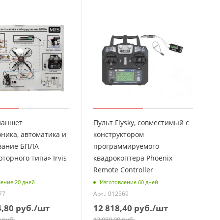
ланшет
Пульт Flysky, совместимый с
ника, автоматика и
конструктором
вание БПЛА
программируемого
торного типа» Irvis
квадрокоптера Phoenix
Remote Controller
ение 20 дней
Изготовление 60 дней
77
Арт.: 012569
4,80
руб.
/шт
12 818,40
руб.
/шт
0
руб.
13 080,00
руб.