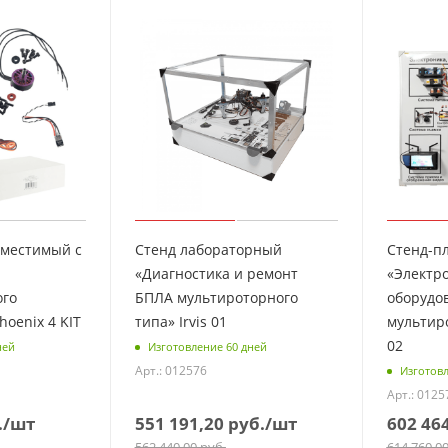
вместимый с
Стенд лабораторный
Стенд-п
«Диагностика и ремонт
«Электро
ого
БПЛА мультироторного
оборудо
hoenix 4 KIT
типа» Irvis 01
мультиро
02
ней
Изготовление 60 дней
Арт.: 012576
Изготовл
Арт.: 0125
.
/шт
551 191,20
руб.
/шт
602 46
562 440,00
руб.
614 760,0