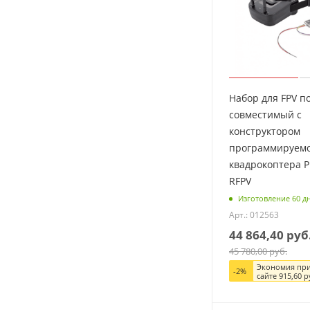
Набор для FPV п
совместимый с
конструктором
программируем
квадрокоптера P
RFPV
Изготовление 60 д
Арт.: 012563
44 864,40
руб
45 780,00
руб.
Экономия при
-
2
%
сайте
915,60
р