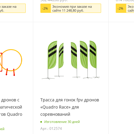
 заказе на
Экономия при заказе на
Эко
-
2
%
-
2
%
уб.
сайте
11 248,80
руб.
сай
 дронов с
Трасса для гонок fpv дронов
матической
«Quadro Race» для
тов Quadro
соревнований
Изготовление 30 дней
Арт.: 012574
ней