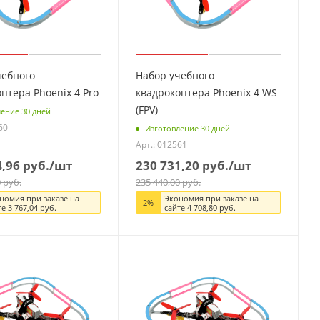
чебного
Набор учебного
птера Phoenix 4 Pro
квадрокоптера Phoenix 4 WS
(FPV)
ение 30 дней
60
Изготовление 30 дней
Арт.: 012561
4,96
руб.
/шт
230 731,20
руб.
/шт
0
руб.
235 440,00
руб.
номия при заказе на
Экономия при заказе на
-
2
%
те
3 767,04
руб.
сайте
4 708,80
руб.