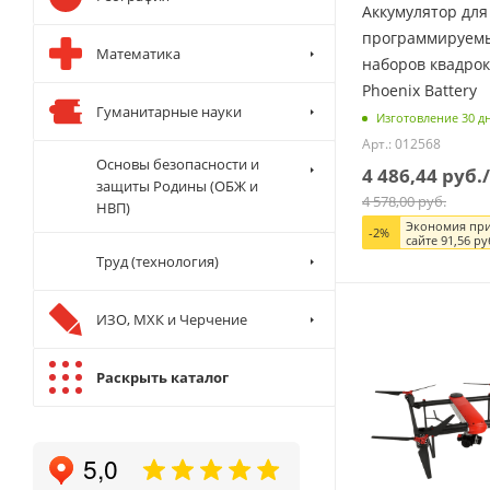
Аккумулятор для
программируем
Математика
наборов квадро
Phoenix Battery
Гуманитарные науки
Изготовление 30 д
Арт.: 012568
Основы безопасности и
4 486,44
руб.
защиты Родины (ОБЖ и
4 578,00
руб.
НВП)
Экономия при
-
2
%
сайте
91,56
ру
Труд (технология)
ИЗО, МХК и Черчение
Раскрыть каталог