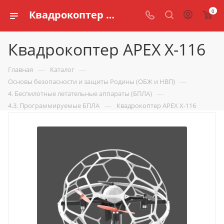
0
Квадрокоптер APEX X-116 купить по доступной цене в интернет магазине schools.ru
Квадрокоптер APEX X-116
—
—
Главная
Каталог
—
Основы безопасности и защиты Родины (ОБЖ и НВП)
—
4. Беспилотные летательные аппараты (БПЛА)
—
4.3. Программируемые БПЛА
Квадрокоптер APEX X-116