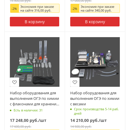
15 800,00
руб.
17 000,00
руб.
Экономия при заказе
Экономия при заказе
-
2
%
-
2
%
на сайте
316,00
руб.
на сайте
340,00
руб.
В корзину
В корзину
Набор оборудования для
Набор оборудования для
выполнения ОГЭ по химии
выполнения ОГЭ по химии
с флаконами для хранения
с весами
реактивов
Срок производства 5-14 раб.
Есть в наличии: 31
дней
17 248,00
руб.
/шт
14 210,00
руб.
/шт
17 600,00
руб.
14 500,00
руб.