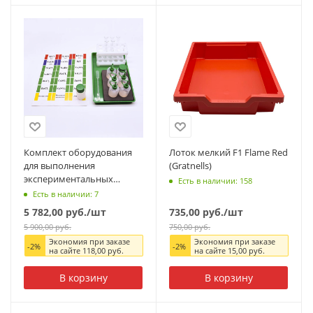
Комплект оборудования
Лоток мелкий F1 Flame Red
для выполнения
(Gratnells)
экспериментальных
Есть в наличии: 158
заданий ОГЭ по химии
Есть в наличии: 7
5 782,00
руб.
/шт
735,00
руб.
/шт
5 900,00
руб.
750,00
руб.
Экономия при заказе
Экономия при заказе
-
2
%
-
2
%
на сайте
118,00
руб.
на сайте
15,00
руб.
В корзину
В корзину