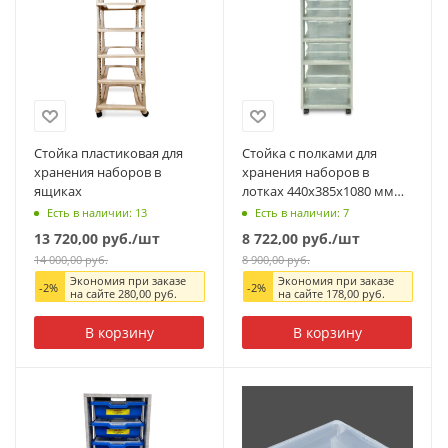
Стойка пластиковая для
Стойка с полками для
хранения наборов в
хранения наборов в
ящиках
лотках 440х385х1080 мм
(лотки в комплект не
Есть в наличии: 13
Есть в наличии: 7
входят), ЛДСП
13 720,00
руб.
/шт
8 722,00
руб.
/шт
14 000,00
руб.
8 900,00
руб.
Экономия при заказе
Экономия при заказе
-
2
%
-
2
%
на сайте
280,00
руб.
на сайте
178,00
руб.
В корзину
В корзину