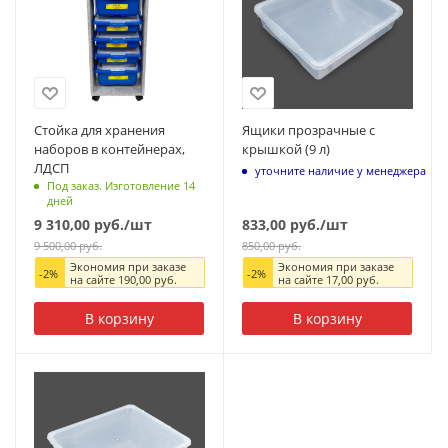
Стойка для хранения
Ящики прозрачные с
наборов в контейнерах,
крышкой (9 л)
ЛДСП
уточните наличие у менеджера
Под заказ. Изготовление 14
дней
9 310,00
руб.
/шт
833,00
руб.
/шт
9 500,00
руб.
850,00
руб.
Экономия при заказе
Экономия при заказе
-
2
%
-
2
%
на сайте
190,00
руб.
на сайте
17,00
руб.
В корзину
В корзину