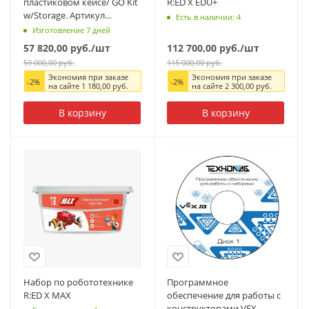
пластиковом кейсе/ GO Kit
R:ED X EDU+
w/Storage. Артикул
Есть в наличии: 4
производителя 269-6705
Изготовление 7 дней
57 820,00
руб.
/шт
112 700,00
руб.
/шт
59 000,00
руб.
115 000,00
руб.
Экономия при заказе
Экономия при заказе
-
2
%
-
2
%
на сайте
1 180,00
руб.
на сайте
2 300,00
руб.
В корзину
В корзину
Набор по робототехнике
Программное
R:ED X MAX
обеспечение для работы с
конструкторами VEX.