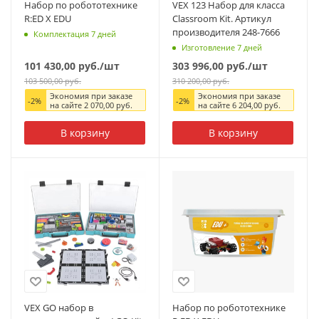
Набор по робототехнике
VEX 123 Набор для класса
R:ED X EDU
Classroom Kit. Артикул
производителя 248-7666
Комплектация 7 дней
Изготовление 7 дней
101 430,00
руб.
/шт
303 996,00
руб.
/шт
103 500,00
руб.
310 200,00
руб.
Экономия при заказе
Экономия при заказе
-
2
%
-
2
%
на сайте
2 070,00
руб.
на сайте
6 204,00
руб.
В корзину
В корзину
VEX GO набор в
Набор по робототехнике