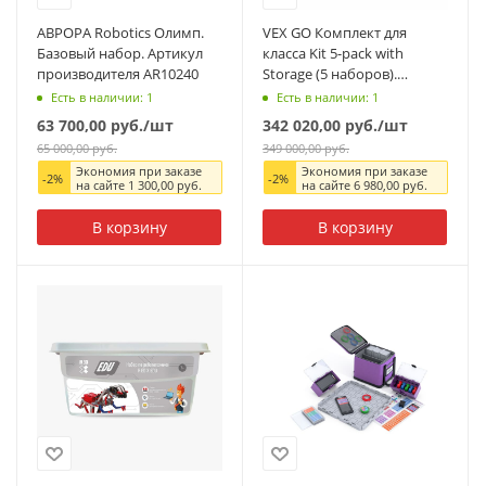
АВРОРА Robotics Олимп.
VEX GO Комплект для
Базовый набор. Артикул
класса Kit 5-pack with
производителя AR10240
Storage (5 наборов).
Артикул производителя
Есть в наличии: 1
Есть в наличии: 1
269-7781
63 700,00
руб.
/шт
342 020,00
руб.
/шт
65 000,00
руб.
349 000,00
руб.
Экономия при заказе
Экономия при заказе
-
2
%
-
2
%
на сайте
1 300,00
руб.
на сайте
6 980,00
руб.
В корзину
В корзину