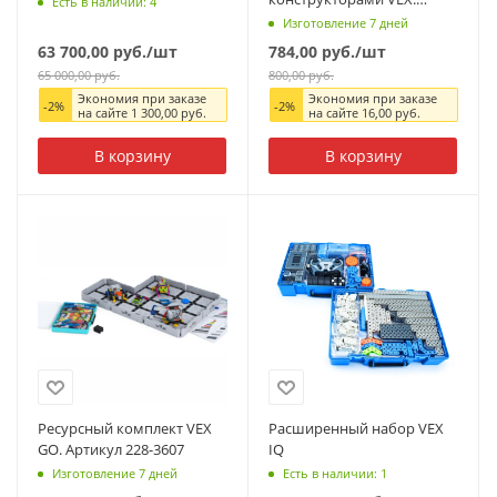
Есть в наличии: 4
Артикул производителя ТВ-
Изготовление 7 дней
СД-VEX
63 700,00
руб.
/шт
784,00
руб.
/шт
65 000,00
руб.
800,00
руб.
Экономия при заказе
Экономия при заказе
-
2
%
-
2
%
на сайте
1 300,00
руб.
на сайте
16,00
руб.
В корзину
В корзину
Ресурсный комплект VEX
Расширенный набор VEX
GO. Артикул 228-3607
IQ
Изготовление 7 дней
Есть в наличии: 1