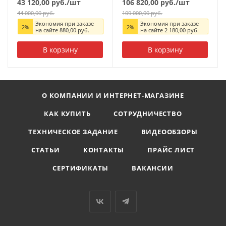
43 120,00
руб.
/шт
106 820,00
руб.
/шт
44 000,00
руб.
109 000,00
руб.
Экономия при заказе
Экономия при заказе
-
2
%
-
2
%
на сайте
880,00
руб.
на сайте
2 180,00
руб.
В корзину
В корзину
О КОМПАНИИ И ИНТЕРНЕТ-МАГАЗИНЕ
КАК КУПИТЬ
СОТРУДНИЧЕСТВО
ТЕХНИЧЕСКОЕ ЗАДАНИЕ
ВИДЕООБЗОРЫ
СТАТЬИ
КОНТАКТЫ
ПРАЙС ЛИСТ
СЕРТИФИКАТЫ
ВАКАНСИИ