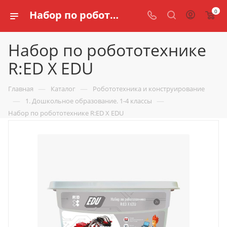
0
Набор по робототехнике R:ED X EDU купить по доступной цене в интернет магазине schools.ru
Набор по робототехнике
R:ED X EDU
—
—
Главная
Каталог
Робототехника и конструирование
—
—
1. Дошкольное образование. 1-4 классы
Набор по робототехнике R:ED X EDU