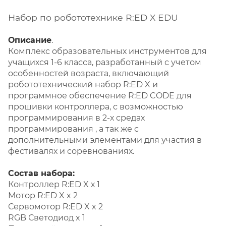
Набор по робототехнике R:ED X EDU
Описание
.
Комплекс образовательных инструментов для
учащихся 1-6 класса, разработанный с учетом
особенностей возраста, включающий
робототехнический набор R:ED X и
программное обеспечение R:ED CODE для
прошивки контроллера, с возможностью
программирования в 2-х средах
программирования , а так же с
дополнительными элементами для участия в
фестивалях и соревнованиях.
Состав набора:
Контроллер R:ED X х 1
Мотор R:ED X x 2
Сервомотор R:ED X x 2
RGB Светодиод x 1