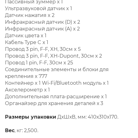
Пассивный зуммер x 1
Ультразвуковой датчик x 1
Датчик нажатия x 2
Инфракрасный датчик (D) x 2
Инфракрасный датчик (А) x 2
Датчик цвета x 1
Кабель Type C x 1
Провод 3 pin, F-F, XH, 30см x 5
Провод 3 pin, F-F, XH-Dupont, 30см x 2
Провод 1 pin, F-F, 30см x 25
Соединительные элементы и блоки для
крепления x 777
Контейнер x 1 Wi-Fi/Bluetooth модуль x 1
Акселерометр x 1
Дополнительная плата-расширение x 1
Органайзер для хранения деталей х 3
Размеры упаковки
ДхШхВ, мм: 410х310х170.
Ве
с
, кг: 2,500.