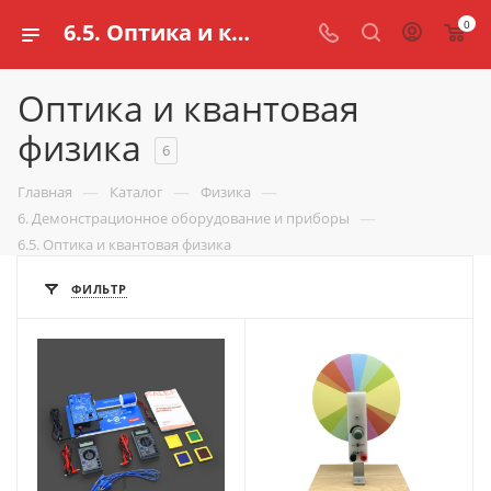
0
6.5. Оптика и квантовая физика — купить демонстрационное оборудование по физике в интернет магазине schools.ru
Оптика и квантовая
физика
6
—
—
—
Главная
Каталог
Физика
—
6. Демонстрационное оборудование и приборы
6.5. Оптика и квантовая физика
ФИЛЬТР