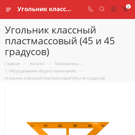
0
Угольник классный пластмассовый (45 и 45 градусов) купить по доступной цене в интернет магазине schools.ru
Угольник классный
пластмассовый (45 и 45
градусов)
—
—
—
Главная
Каталог
Математика
—
1. Оборудование общего назначения
Угольник классный пластмассовый (45 и 45 градусов)