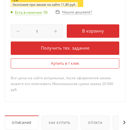
-
2
%
Экономия при заказе на сайте
11,80
руб.
Нашли дешевле?
Есть в наличии
: 50
В корзину
Получить тех. задание
Купить в 1 клик
Все цены на сайте актуальные, после оформления заказа
можете его оплачивать Минимальная сумма заказа 20 000
руб.
ОПИСАНИЕ
КАК КУПИТЬ
ОПЛАТА
ДОКУ