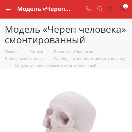
0
Модель «Череп человека» смонтированный купить по доступной цене в интернет магазине schools.ru
Модель «Череп человека»
смонтированный
—
—
—
Главная
Каталог
Биология и Экология
—
5. Модели объемные
5.4. Модели остеопатические (скелеты)
—
Модель «Череп человека» смонтированный