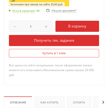
-
2
%
Экономия при заказе на сайте
29,00
руб.
Нашли дешевле?
Есть в наличии
: 44
В корзину
Получить тех. задание
Купить в 1 клик
Все цены на сайте актуальные, после оформления заказа
можете его оплачивать Минимальная сумма заказа 20 000
руб.
ОПИСАНИЕ
КАК КУПИТЬ
ОПЛАТА
ДОКУ