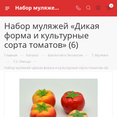
0
Набор муляжей «Дикая форма и культурные сорта томатов» (6) купить по доступной цене в интернет магазине schools.ru
Набор муляжей «Дикая
форма и культурные
сорта томатов» (6)
—
—
—
Главная
Каталог
Биология и Экология
7. Муляжи
—
—
7.2. Овощи
Набор муляжей «Дикая форма и культурные сорта томатов» (6)