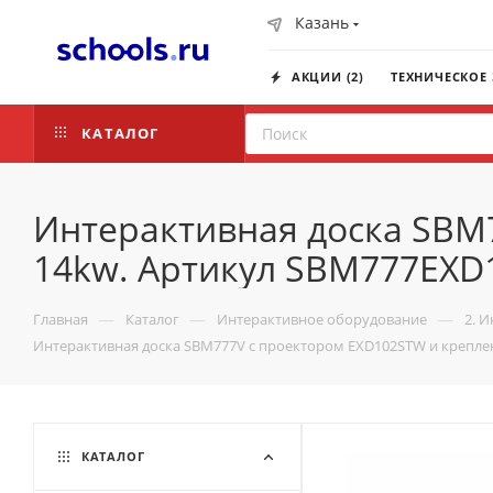
Казань
АКЦИИ (2)
ТЕХНИЧЕСКОЕ
КАТАЛОГ
Интерактивная доска SBM
14kw. Артикул SBM777EX
—
—
—
Главная
Каталог
Интерактивное оборудование
2. 
Интерактивная доска SBM777V с проектором EXD102STW и крепл
КАТАЛОГ