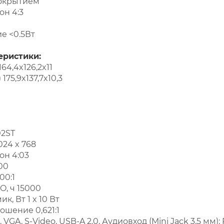
покрытием
он 4:3
е <0.5Вт
еристики:
164,4x126,2x11
 175,9x137,7x10,3
02ST
24 x 768
он 4:03
00
00:1
O, ч 15000
, Вт 1 x 10 Вт
шение 0,621:1
VGA, S-Video, USB-A 2.0, Аудиовход (Mini Jack 3,5 мм);