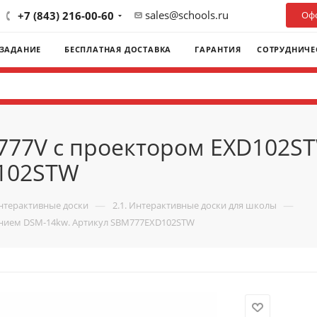
sales@schools.ru
+7 (843) 216-00-60
Офо
 ЗАДАНИЕ
БЕСПЛАТНАЯ ДОСТАВКА
ГАРАНТИЯ
СОТРУДНИЧЕ
777V с проектором EXD102S
D102STW
—
—
Интерактивные доски
2.1. Интерактивные доски для школы
ением DSM-14kw. Артикул SBM777EXD102STW