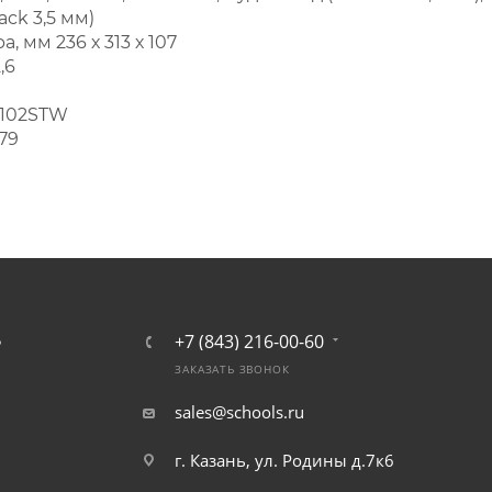
ack 3,5 мм)
, мм 236 х 313 х 107
,6
D102STW
79
+7 (843) 216-00-60
Ь
ЗАКАЗАТЬ ЗВОНОК
sales@schools.ru
г. Казань, ул. Родины д.7к6