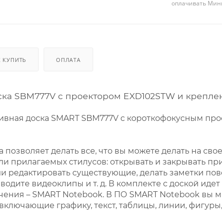
оплачивать Мини
К КУПИТЬ
ОПЛАТА
ска SBM777V с проектором EXD102STW и крепл
ивная доска SMART SBM777V с короткофокусным пр
 позволяет делать все, что вы можете делать на сво
и прилагаемых стилусов: открывать и закрывать пр
и редактировать существующие, делать заметки пов
водите видеоклипы и т. д. В комплекте с доской иде
чения – SMART Notebook. В ПО SMART Notebook вы м
 включающие графику, текст, таблицы, линии, фигуры