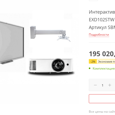
Интерактив
EXD102STW 
Артикул S
Подробности
195 020
-
2
%
Экономия пр
Комплектация
Все цены на сай