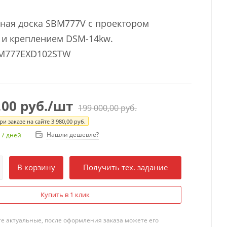
ная доска SBM777V с проектором
и креплением DSM-14kw.
BM777EXD102STW
,00
руб.
/шт
199 000,00
руб.
и заказе на сайте
3 980,00
руб.
Нашли дешевле?
 7 дней
В корзину
Получить тех. задание
Купить в 1 клик
те актуальные, после оформления заказа можете его