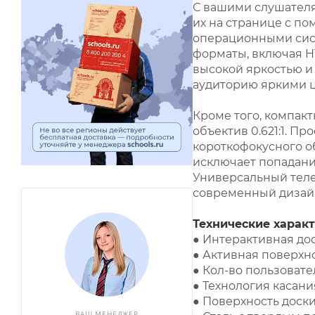
С вашими слушателя
их на странице с п
операционными сист
форматы, включая H
высокой яркостью и
аудиторию яркими ц
Кроме того, компак
объектив 0.621:1. П
короткофокусного о
исключает попадание
Универсальный теле
современный дизайн
Технические характ
● Интерактивная до
● Активная поверхност
● Кол-во пользовате
● Технология касани
● Поверхность доск
ВАШ МЕНЕДЖЕР