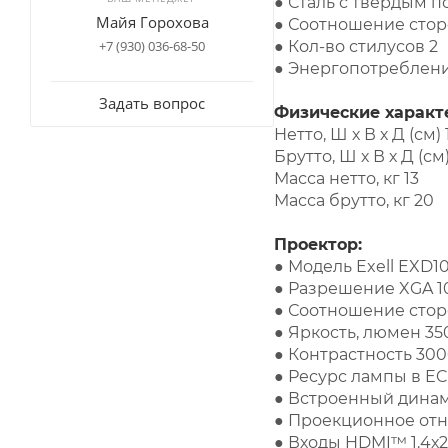
● Сталь с твердым 
Майя Горохова
● Соотношение стор
+7 (930) 036-68-50
● Кол-во стилусов 2
● Энергопотреблени
Задать вопрос
Физические характ
Нетто, Ш х В х Д (см) 
Брутто, Ш х В х Д (см)
Масса нетто, кг 13
Масса брутто, кг 20
Проектор:
● Модель Exell EXD1
● Разрешение XGA 10
● Соотношение стор
● Яркость, люмен 35
● Контрастность 300
● Ресурс лампы в EC
● Встроенный динамик
● Проекционное отно
● Входы HDMI™ 1.4х2, 