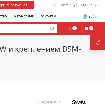
рмить заявку на ТЗ
г. Казань, ул. Родины д.7к6
СТВО
О КОМПАНИИ
КОНТАКТЫ
ВОЙТИ
0
0
TW и креплением DSM-
Артикул:
011505