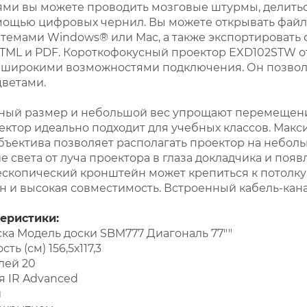
ми вы можете проводить мозговые штурмы, делитьс
омощью цифровых чернил. Вы можете открывать файлы
емами Windows® или Mac, а также экспортировать 
TML и PDF. Короткофокусный проектор EXD102STW о
 широкими возможностями подключения. Он позволя
ветами.
тный размер и небольшой вес упрощают перемещени
роектор идеально подходит для учебных классов. Мак
бъектива позволяет располагать проектор на неболь
 света от луча проектора в глаза докладчика и поя
скопический кронштейн может крепиться к потолку и
 и высокая совместимость. Встроенный кабель-кана
еристики:
ска Модель доски SBM777 Диагональ 77""
ь (см) 156,5х117,3
лей 20
я IR Advanced
и