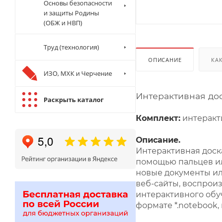
Основы безопасности
и защиты Родины
(ОБЖ и НВП)
Труд (технология)
ОПИСАНИЕ
КА
ИЗО, МХК и Черчение
Интерактивная до
Раскрыть каталог
Комплект:
интеракт
Описание.
Интерактивная доска
помощью пальцев ил
новые документы ил
веб-сайты, воспроиз
интерактивного обу
формате *.notebook,