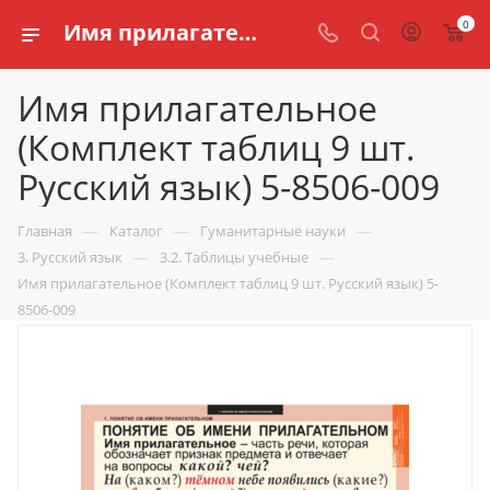
0
Имя прилагательное (Комплект таблиц 9 шт. Русский язык) 5-8506-009 купить по доступной цене в интернет магазине schools.ru
Имя прилагательное
(Комплект таблиц 9 шт.
Русский язык) 5-8506-009
—
—
—
Главная
Каталог
Гуманитарные науки
—
—
3. Русский язык
3.2. Таблицы учебные
Имя прилагательное (Комплект таблиц 9 шт. Русский язык) 5-
8506-009