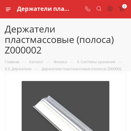
0
Держатели пластмассовые (полоса) Z000002 купить для кабинета физики по доступной цене в интернет магазине schools.ru
Держатели
пластмассовые (полоса)
Z000002
—
—
—
—
Главная
Каталог
Физика
9. Системы хранения
—
9.3. Держатели
Держатели пластмассовые (полоса) Z000002