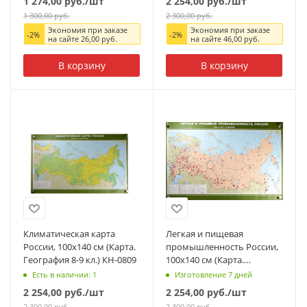
1 274,00
руб.
/шт
2 254,00
руб.
/шт
1 300,00
руб.
2 300,00
руб.
Экономия при заказе
Экономия при заказе
-
2
%
-
2
%
на сайте
26,00
руб.
на сайте
46,00
руб.
В корзину
В корзину
Климатическая карта
Легкая и пищевая
России, 100x140 см (Карта.
промышленность России,
География 8-9 кл.) КН-0809
100x140 см (Карта.
География 8-9 кл.) КН-0825
Есть в наличии: 1
Изготовление 7 дней
2 254,00
руб.
/шт
2 254,00
руб.
/шт
2 300,00
руб.
2 300,00
руб.