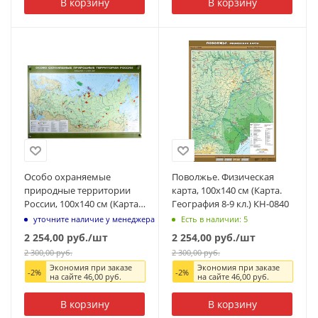
В корзину
В корзину
Особо охраняемые
Поволжье. Физическая
природные территории
карта, 100x140 см (Карта.
России, 100x140 см (Карта.
География 8-9 кл.) КН-0840
География 8-9 кл.) КН-0813
уточните наличие у менеджера
Есть в наличии: 5
2 254,00
руб.
/шт
2 254,00
руб.
/шт
2 300,00
руб.
2 300,00
руб.
Экономия при заказе
Экономия при заказе
-
2
%
-
2
%
на сайте
46,00
руб.
на сайте
46,00
руб.
В корзину
В корзину