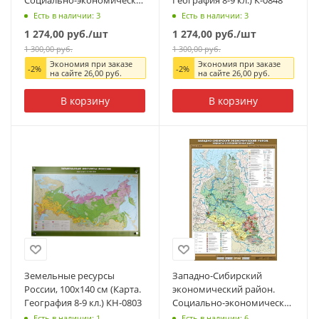
Социально-экономическая
География 8-9 кл.) К-0848
карта (Карта. География 8-
Есть в наличии: 3
Есть в наличии: 3
9 кл.) К-0851
1 274,00
руб.
/шт
1 274,00
руб.
/шт
1 300,00
руб.
1 300,00
руб.
Экономия при заказе
Экономия при заказе
-
2
%
-
2
%
на сайте
26,00
руб.
на сайте
26,00
руб.
В корзину
В корзину
Земельные ресурсы
Западно-Сибирский
России, 100x140 см (Карта.
экономический район.
География 8-9 кл.) КН-0803
Социально-экономическая
карта (Карта. География 8-
Есть в наличии: 1
Есть в наличии: 6