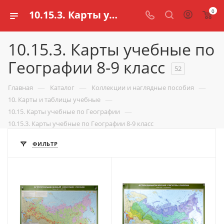
0
10.15.3. Карты учебные по Географии 8-9 класс для школ купить в Казани | Цена в интернет магазине schools.ru
10.15.3. Карты учебные по
Географии 8-9 класс
52
—
—
—
Главная
Каталог
Коллекции и наглядные пособия
—
10. Карты и таблицы учебные
—
10.15. Карты учебные по Географии
10.15.3. Карты учебные по Географии 8-9 класс
ФИЛЬТР