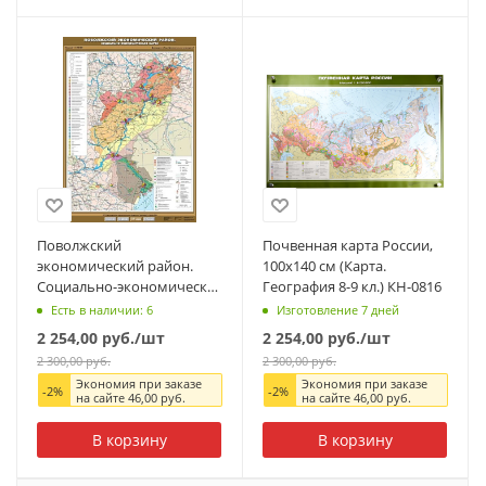
Поволжский
Почвенная карта России,
экономический район.
100x140 см (Карта.
Социально-экономическая
География 8-9 кл.) КН-0816
карта, 100x140 см (Карта.
Есть в наличии: 6
Изготовление 7 дней
География 8-9 кл.)
2 254,00
руб.
/шт
2 254,00
руб.
/шт
2 300,00
руб.
2 300,00
руб.
Экономия при заказе
Экономия при заказе
-
2
%
-
2
%
на сайте
46,00
руб.
на сайте
46,00
руб.
В корзину
В корзину