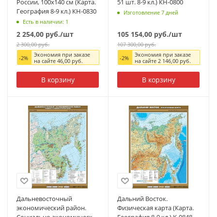
России, 100x140 см (Карта.
51 шт. 8-9 кл.) КН-0800
География 8-9 кл.) КН-0830
Изготовление 7 дней
Есть в наличии: 1
2 254,00
руб.
/шт
105 154,00
руб.
/шт
2 300,00
руб.
107 300,00
руб.
Экономия при заказе
Экономия при заказе
-
2
%
-
2
%
на сайте
46,00
руб.
на сайте
2 146,00
руб.
В корзину
В корзину
Дальневосточный
Дальний Восток.
экономический район.
Физическая карта (Карта.