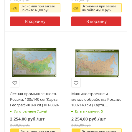
Экономия при заказе
Экономия при заказе
-
2
%
-
2
%
на сайте
46,00
руб.
на сайте
46,00
руб.
В корзину
В корзину
Лесная промышленность
Машиностроение и
России, 100x140 см (Карта.
металлообработка России,
География 8-9 кл.) КН-0824
100х140 см (Карта.
География 8-9 кл.) КН-0826
Изготовление 7 дней
Есть в наличии: 5
2 254,00
руб.
/шт
2 254,00
руб.
/шт
2 300,00
руб.
2 300,00
руб.
Экономия при заказе
Экономия при заказе