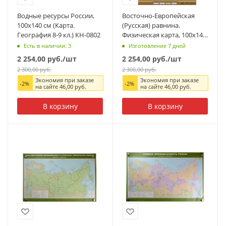
Водные ресурсы России,
Восточно-Европейская
100x140 см (Карта.
(Русская) равнина.
География 8-9 кл.) КН-0802
Физическая карта, 100x140
см (Карта. География 8-9
Есть в наличии: 3
Изготовление 7 дней
кл.)
2 254,00
руб.
/шт
2 254,00
руб.
/шт
2 300,00
руб.
2 300,00
руб.
Экономия при заказе
Экономия при заказе
-
2
%
-
2
%
на сайте
46,00
руб.
на сайте
46,00
руб.
В корзину
В корзину