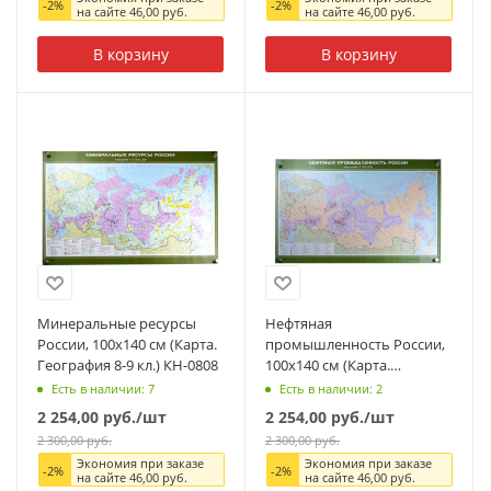
-
2
%
-
2
%
на сайте
46,00
руб.
на сайте
46,00
руб.
В корзину
В корзину
Минеральные ресурсы
Нефтяная
России, 100x140 см (Карта.
промышленность России,
География 8-9 кл.) КН-0808
100x140 см (Карта.
География 8-9 кл.) КН-0822
Есть в наличии: 7
Есть в наличии: 2
2 254,00
руб.
/шт
2 254,00
руб.
/шт
2 300,00
руб.
2 300,00
руб.
Экономия при заказе
Экономия при заказе
-
2
%
-
2
%
на сайте
46,00
руб.
на сайте
46,00
руб.