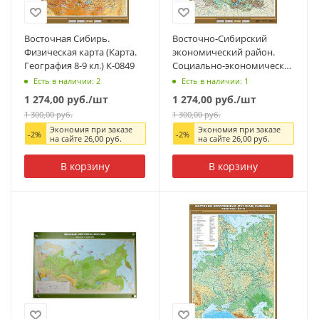
Восточная Сибирь.
Восточно-Сибирский
Физическая карта (Карта.
экономический район.
География 8-9 кл.) К-0849
Социально-экономическая
карта (Карта. География 8-
Есть в наличии: 2
Есть в наличии: 1
9 кл.)
1 274,00
руб.
/шт
1 274,00
руб.
/шт
1 300,00
руб.
1 300,00
руб.
Экономия при заказе
Экономия при заказе
-
2
%
-
2
%
на сайте
26,00
руб.
на сайте
26,00
руб.
В корзину
В корзину