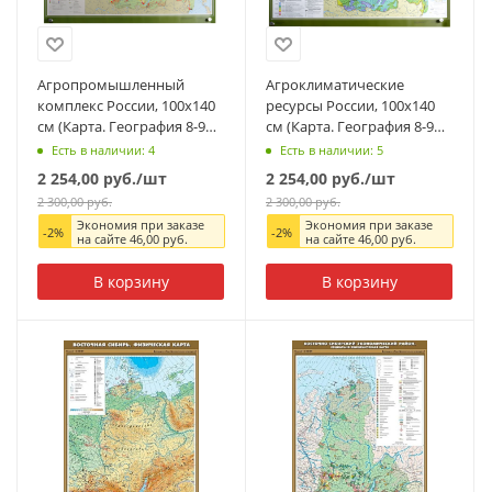
Агропромышленный
Агроклиматические
комплекс России, 100x140
ресурсы России, 100x140
см (Карта. География 8-9
см (Карта. География 8-9
кл.) КН-0821
кл.) КН-0801
Есть в наличии: 4
Есть в наличии: 5
2 254,00
руб.
/шт
2 254,00
руб.
/шт
2 300,00
руб.
2 300,00
руб.
Экономия при заказе
Экономия при заказе
-
2
%
-
2
%
на сайте
46,00
руб.
на сайте
46,00
руб.
В корзину
В корзину