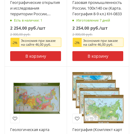
Географические открытия
Газовая промышленность
и исследования
России, 100x140 см (Карта.
территории России,
География 8-9 кл.) КН-0833
100х140 см (Карта.
Есть в наличии: 1
Изготовление 7 дней
География 8-9 кл.)
2 254,00
руб.
/шт
2 254,00
руб.
/шт
2 300,00
руб.
2 300,00
руб.
Экономия при заказе
Экономия при заказе
-
2
%
-
2
%
на сайте
46,00
руб.
на сайте
46,00
руб.
В корзину
В корзину
Геологическая карта
География (Комплект карт