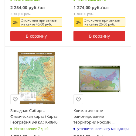
9 кл.)
2 254,00
руб.
/шт
1 274,00
руб.
/шт
2 300,00
руб.
1 300,00
руб.
Экономия при заказе
Экономия при заказе
-
2
%
-
2
%
на сайте
46,00
руб.
на сайте
26,00
руб.
В корзину
В корзину
Западная Сибирь.
Климатическое
Физическая карта (Карта.
районирование
География 8-9 кл.) К-0846
территории России,
100x140 см (Карта.
Изготовление 7 дней
уточните наличие у менеджера
География 8-9 кл.) КН-0811