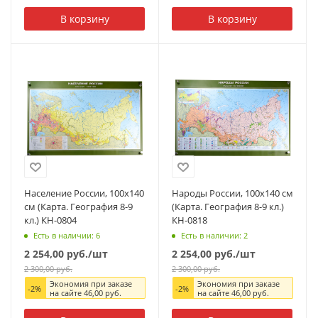
В корзину
В корзину
Население России, 100x140
Народы России, 100x140 см
см (Карта. География 8-9
(Карта. География 8-9 кл.)
кл.) КН-0804
КН-0818
Есть в наличии: 6
Есть в наличии: 2
2 254,00
руб.
/шт
2 254,00
руб.
/шт
2 300,00
руб.
2 300,00
руб.
Экономия при заказе
Экономия при заказе
-
2
%
-
2
%
на сайте
46,00
руб.
на сайте
46,00
руб.