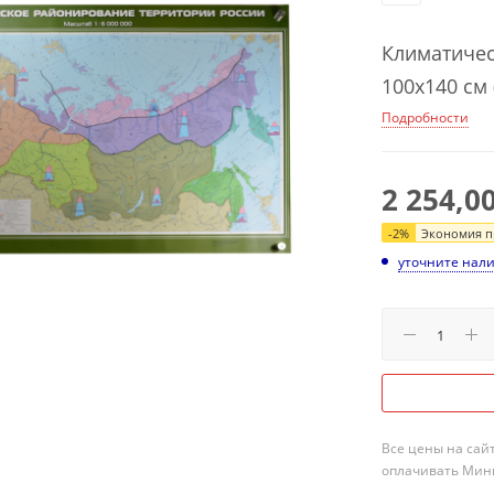
Климатичес
100x140 см 
Подробности
2 254,0
-
2
%
Экономия пр
уточните нал
Все цены на сай
оплачивать Мини