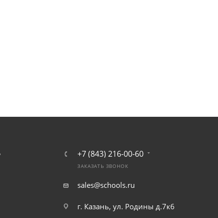
+7 (843) 216-00-60
Ь
ЗАКАЗАТЬ ЗВОНОК
sales@schools.ru
г. Казань, ул. Родины д.7к6