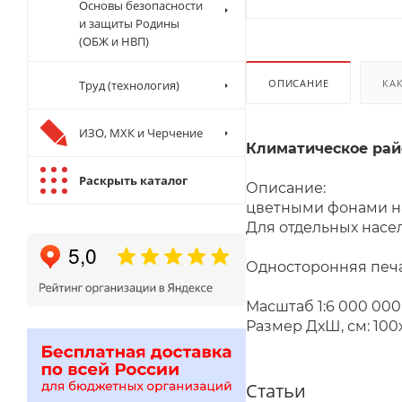
Основы безопасности
и защиты Родины
(ОБЖ и НВП)
ОПИСАНИЕ
КА
Труд (технология)
ИЗО, МХК и Черчение
Климатическое райо
Раскрыть каталог
Описание:
цветными фонами на
Для отдельных насе
Односторонняя печа
Масштаб 1:
Размер ДхШ, см: 100
Статьи