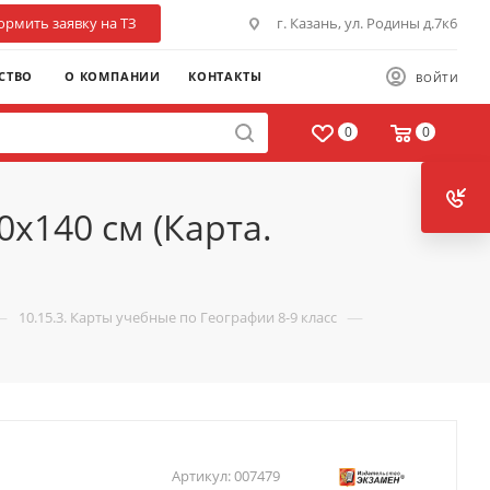
рмить заявку на ТЗ
г. Казань, ул. Родины д.7к6
СТВО
О КОМПАНИИ
КОНТАКТЫ
ВОЙТИ
0
0
x140 см (Карта.
—
—
10.15.3. Карты учебные по Географии 8-9 класс
Артикул:
007479