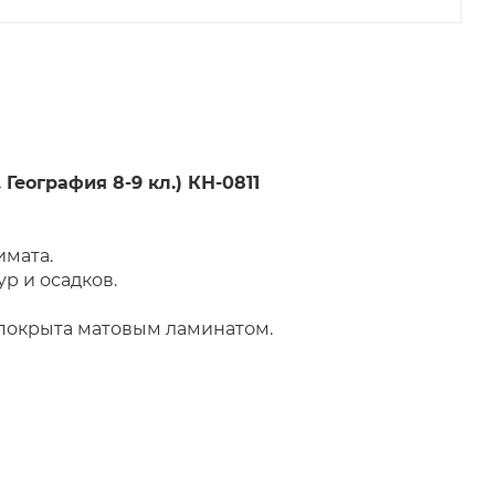
География 8-9 кл.) КН-0811
имата.
тур и осадков.
 покрыта матовым ламинатом.