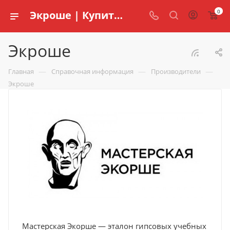
0
Экроше | Купить товары бренда в интернет-магазине schools.ru
Экроше
—
—
—
Главная
Справочная информация
Производители
Экроше
Мастерская Экорше — эталон гипсовых учебных