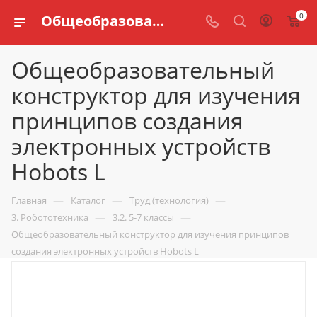
0
Общеобразовательный конструктор для изучения принципов создания электронных устройств Hobots L купить по доступной цене в интернет магазине schools.ru
Общеобразовательный
конструктор для изучения
принципов создания
электронных устройств
Hobots L
—
—
—
Главная
Каталог
Труд (технология)
—
—
3. Робототехника
3.2. 5-7 классы
Общеобразовательный конструктор для изучения принципов
создания электронных устройств Hobots L