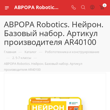
0
АВРОРА Robotics. Нейрон. Базовый набор. Артикул производителя AR40100 купить по доступной цене в интернет магазине schools.ru
АВРОРА Robotics. Нейрон.
Базовый набор. Артикул
производителя AR40100
—
—
Главная
Каталог
Робототехника и конструирование
—
—
2. 5-7 классы
АВРОРА Robotics. Нейрон. Базовый набор. Артикул
производителя AR40100