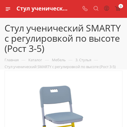
0
Стул ученический SMARTY с регулировкой по высоте (Рост 3-5) купить по доступной цене в интернет магазине schools.ru
Стул ученический SMARTY
с регулировкой по высоте
(Рост 3-5)
—
—
—
—
Главная
Каталог
Мебель
3. Стулья
Стул ученический SMARTY с регулировкой по высоте (Рост 3-5)