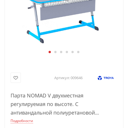
Артикул:
009646
Парта NOMAD V двухместная
регулируемая по высоте. С
антивандальной полиуретановой
кромкой и ручной регулировкой стола.
Подробности