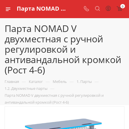
0
Парта NOMAD V двухместная с ручной регулировкой и антивандальной кромкой (Рост 4-6) купить по доступной цене в интернет магазине schools.ru
Парта NOMAD V
двухместная с ручной
регулировкой и
антивандальной кромкой
(Рост 4-6)
—
—
—
—
Главная
Каталог
Мебель
1. Парты
—
1.2. Двухместные парты
Парта NOMAD V двухместная с ручной регулировкой и
антивандальной кромкой (Рост 4-6)