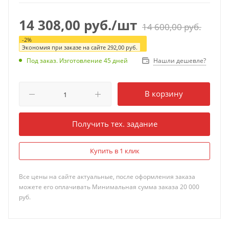
Ростовая группа 4-6. Артикул
производителя П1200А-NdVp
14 308,00
руб.
/шт
14 600,00
руб.
-
2
%
Экономия при заказе на сайте
292,00
руб.
Нашли дешевле?
Под заказ. Изготовление 45 дней
В корзину
Получить тех. задание
Купить в 1 клик
Все цены на сайте актуальные, после оформления заказа
можете его оплачивать Минимальная сумма заказа 20 000
руб.