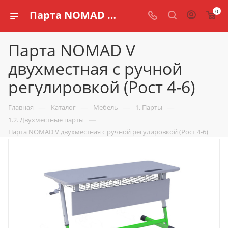
0
Парта NOMAD V двухместная с ручной регулировкой (Рост 4-6) купить по доступной цене в интернет магазине schools.ru
Парта NOMAD V
двухместная с ручной
регулировкой (Рост 4-6)
—
—
—
—
Главная
Каталог
Мебель
1. Парты
—
1.2. Двухместные парты
Парта NOMAD V двухместная с ручной регулировкой (Рост 4-6)