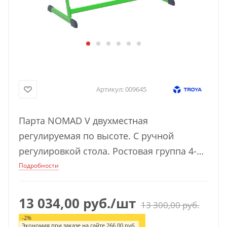
Артикул:
009645
Парта NOMAD V двухместная
регулируемая по высоте. С ручной
регулировкой стола. Ростовая группа 4-6.
Артикул производителя П1200А-NdV
Подробности
13 034,00
руб.
/шт
13 300,00
руб.
-
2
%
Экономия при заказе на сайте
266,00
руб.