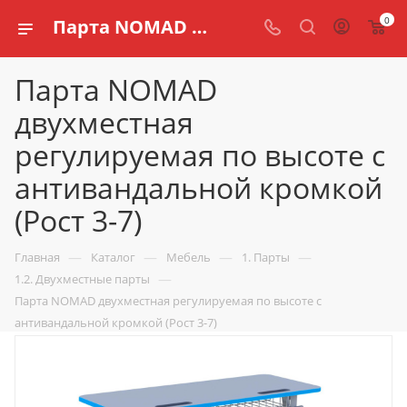
0
Парта NOMAD двухместная регулируемая по высоте с антивандальной кромкой (Рост 3-7) купить по доступной цене в интернет магазине schools.ru
Парта NOMAD
двухместная
регулируемая по высоте с
антивандальной кромкой
(Рост 3-7)
—
—
—
—
Главная
Каталог
Мебель
1. Парты
—
1.2. Двухместные парты
Парта NOMAD двухместная регулируемая по высоте с
антивандальной кромкой (Рост 3-7)