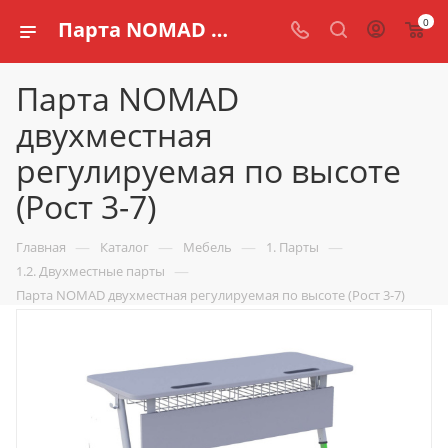
0
Парта NOMAD двухместная регулируемая по высоте (Рост 3-7) купить по доступной цене в интернет магазине schools.ru
Парта NOMAD
двухместная
регулируемая по высоте
(Рост 3-7)
—
—
—
—
Главная
Каталог
Мебель
1. Парты
—
1.2. Двухместные парты
Парта NOMAD двухместная регулируемая по высоте (Рост 3-7)