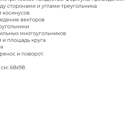
ду сторонами и углами треугольника
и косинусов
ведение векторов
оугольники
вильных многоугольников
и и площадь круга
ия
лельный перенос и поворот
, см: 68х98.