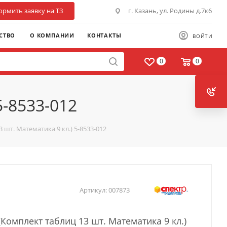
рмить заявку на ТЗ
г. Казань, ул. Родины д.7к6
СТВО
О КОМПАНИИ
КОНТАКТЫ
ВОЙТИ
0
0
5-8533-012
 шт. Математика 9 кл.) 5-8533-012
Артикул:
007873
Комплект таблиц 13 шт. Математика 9 кл.)