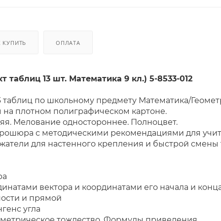
К КУПИТЬ
ОПЛАТА
 таблиц 13 шт. Математика 9 кл.) 5-8533-012
13 таблиц по школьному предмету Математика/Геомет
 на плотном полиграфическом картоне.
яя. Мелование одностороннее. Полноцвет.
брошюра с методическими рекомендациями для учит
атели для настенного крепления и быстрой смены 
 комплекта:
ра
динатами вектора и координатами его начала и конц
ости и прямой
нгенс угла
ометрическое тождество. Формулы приведения