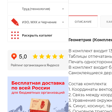
Труд (технология)
ИЗО, МХК и Черчение
ОПИСАНИЕ
КА
Раскрыть каталог
Геометрия (Комплект
В комплект входит 
Таблицы отпечатаны
Печать односторонн
В комплект входит 
Самоклеящиеся держ
Состав
1. Координаты векто
2. Связь между коор
3.
Уравнения окружн
4. Синус, косинус, та
5. Основное тригон