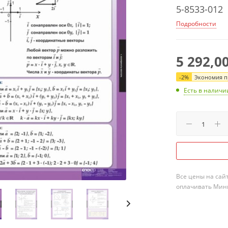
5-8533-012
Подробности
5 292,0
-
2
%
Экономия пр
Есть в наличи
Все цены на сай
оплачивать Мини