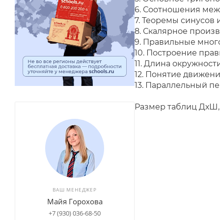
6. Соотношения меж
7. Теоремы синусов 
8. Скалярное произ
9.
Правильные мног
10. Построение пра
11. Длина окружност
12. Понятие движен
13. Парал
Размер таблиц ДхШ
ВАШ МЕНЕДЖЕР
Майя Горохова
+7 (930) 036-68-50