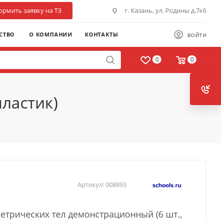
рмить заявку на ТЗ
г. Казань, ул. Родины д.7к6
СТВО
О КОМПАНИИ
КОНТАКТЫ
ВОЙТИ
0
0
ластик)
Артикул:
008893
етрических тел демонстрационный (6 шт.,