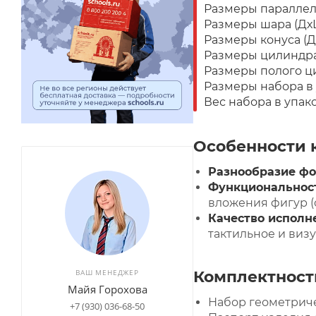
Размеры параллеле
Размеры шара (ДхШ
Размеры конуса (Д
Размеры цилиндра 
Размеры полого ци
Размеры набора в 
Вес набора в упаков
Особенности 
Разнообразие ф
Функциональност
вложения фигур (
Качество исполн
тактильное и виз
ВАШ МЕНЕДЖЕР
Комплектност
Майя Горохова
Набор геометриче
+7 (930) 036-68-50