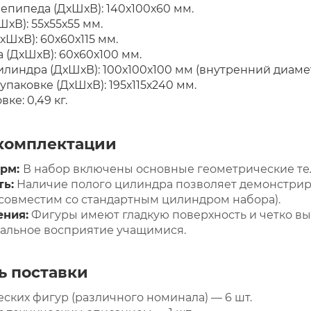
пипеда (ДхШхВ): 140х100х60 мм.
хВ): 55х55х55 мм.
хШхВ): 60х60х115 мм.
(ДхШхВ): 60х60х100 мм.
линдра (ДхШхВ): 100х100х100 мм (внутренний диамет
упаковке (ДхШхВ): 195х115х240 мм.
ке: 0,49 кг.
комплектации
орм:
В набор включены основные геометрические тела
ь:
Наличие полого цилиндра позволяет демонстри
совместим со стандартным цилиндром набора).
ения:
Фигуры имеют гладкую поверхность и четко в
уальное восприятие учащимися.
ь поставки
ских фигур (различного номинала) — 6 шт.