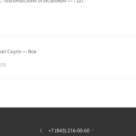
с техническим описанием — 1 шт.
ат Скулз — Все
029
+7 (843) 216-00-60
Ь