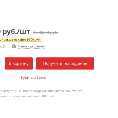
0
руб.
/шт
4 200,00
руб.
и заказе на сайте
84,00
руб.
Нашли дешевле?
и
: 5
В корзину
Получить тех. задание
Купить в 1 клик
те актуальные, после оформления заказа можете его
мальная сумма заказа 20 000 руб.