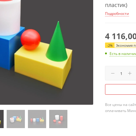
пластик)
Подробности
4 116,0
-
2
%
Экономия пр
Есть в наличи
Все цены на сай
оплачивать Мини