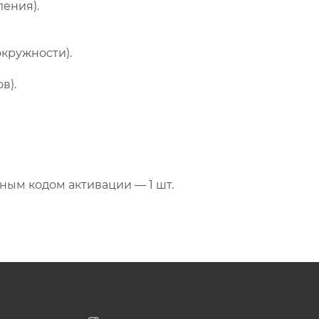
ления).
окружности).
в).
ным кодом активации — 1 шт.