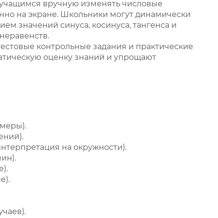
 учащимся вручную изменять числовые
нно на экране. Школьники могут динамически
ем значений синуса, косинуса, тангенса и
 неравенств.
естовые контрольные задания и практические
атическую оценку знаний и упрощают
 меры).
ений).
интерпретация на окружности).
ин).
).
е).
чаев).