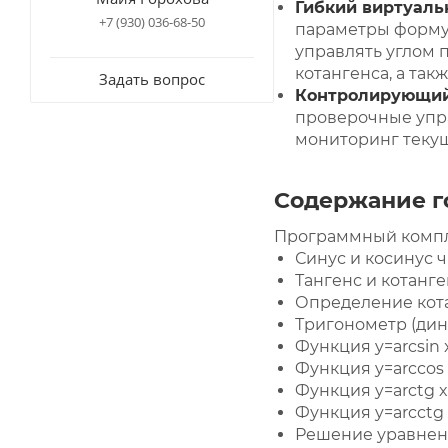
Гибкий виртуаль
+7 (930) 036-68-50
параметры формул
управлять углом 
котангенса, а та
Задать вопрос
Контролирующий
проверочные упр
мониторинг текущ
Содержание г
Программный компле
Синус и косинус ч
Тангенс и котанг
Определение кота
Тригонометр (дин
Функция y=arcsin 
Функция y=arccos 
Функция y=arctg x
Функция y=arcctg 
Решение уравнени