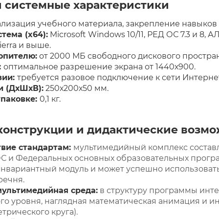
и системные характеристики
лизация учебного материала, закрепление навыков
тема (x64):
Microsoft Windows 10/11, РЕД ОС 7.3 и 8, АЛ
Sierra и выше.
опителю:
от 2000 МБ свободного дискового простран
:
оптимальное разрешение экрана от 1440х900.
зии:
требуется разовое подключение к сети Интерн
 (ДхШхВ):
250х200х50 мм.
упаковке:
0,1 кг.
конструкции и дидактические возм
твие стандартам:
мультимедийный комплекс составл
С и Федеральных основных образовательных програ
инвариантный модуль и может успешно использоват
речня.
ультимедийная среда:
в структуру программы инт
о уровня, наглядная математическая анимация и и
трического круга).