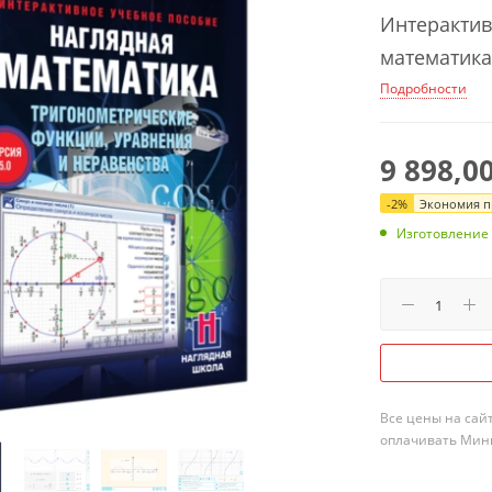
Интерактив
математика
Подробности
9 898,0
-
2
%
Экономия пр
Изготовление 
Все цены на сай
оплачивать Мини