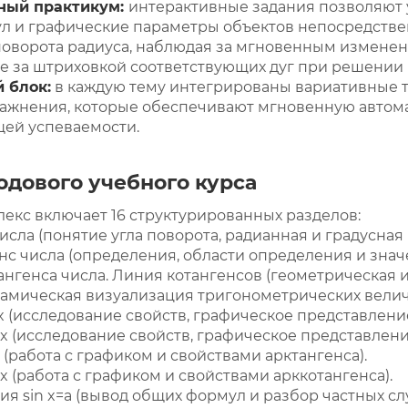
ный практикум:
интерактивные задания позволяют
 и графические параметры объектов непосредстве
поворота радиуса, наблюдая за мгновенным изменени
кже за штриховкой соответствующих дуг при решении
 блок:
в каждую тему интегрированы вариативные т
ажнения, которые обеспечивают мгновенную автом
ей успеваемости.
одового учебного курса
кс включает 16 структурированных разделов:
исла (понятие угла поворота, радианная и градусная
енс числа (определения, области определения и знач
нгенса числа. Линия котангенсов (геометрическая 
амическая визуализация тригонометрических велич
x (исследование свойств, графическое представление
x (исследование свойств, графическое представлени
 (работа с графиком и свойствами арктангенса).
x (работа с графиком и свойствами арккотангенса).
я sin x=a (вывод общих формул и разбор частных слу