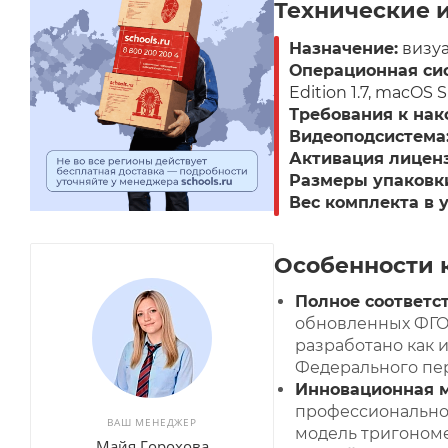
Технические 
Назначение:
визуа
Операционная сис
Edition 1.7, macOS 
Требования к нак
Видеоподсистема
Активация лицен
Размеры упаковки
Вес комплекта в 
Особенности 
Полное соответс
обновленных ФГО
разработано как 
Федерального пе
Инновационная м
профессиональног
ВАШ МЕНЕДЖЕР
модель тригономе
Майя Горохова