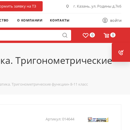
рмить заявку на ТЗ
г. Казань, ул. Родины д.7к6
СТВО
О КОМПАНИИ
КОНТАКТЫ
ВОЙТИ
0
0
ка. Тригонометрические
тика. Тригонометрические функции» 8-11 класс
Артикул:
014644