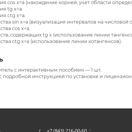
я cos x=a (нахождение корней, учет области опреде
я tg x=a.
я ctg x=a.
тва sin x>a (визуализация интервалов на числовой 
тва cos x<a.
тв, содержащих tg x (использование линии тангенсо
тва ctg x>a (использование линии котангенсов).
ь
тель с интерактивным пособием — 1 шт.
с подробной инструкцией по установке и лицензион
+7 (843) 216-00-60
Ь