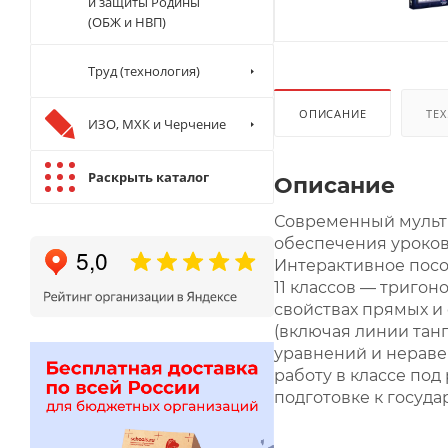
и защиты Родины
(ОБЖ и НВП)
Труд (технология)
ОПИСАНИЕ
ТЕХ
ИЗО, МХК и Черчение
Раскрыть каталог
Описание
Современный мульт
обеспечения уроков
Интерактивное посо
11 классов — триго
свойствах прямых и
(включая линии тан
уравнений и нераве
работу в классе под
подготовке к госуда