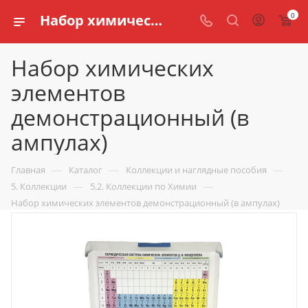
0
Набор химических элементов демонстрационный (в ампулах) купить по доступной цене в интернет магазине schools.ru
Набор химических
элементов
демонстрационный (в
ампулах)
—
—
—
Главная
Каталог
Коллекции и наглядные пособия
—
—
5. Коллекции
5.2. Коллекции по Химии
Набор химических элементов демонстрационный (в ампулах)