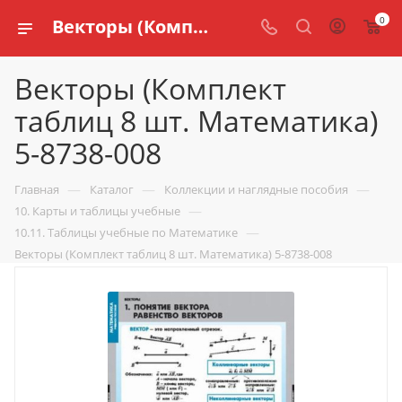
0
Векторы (Комплект таблиц 8 шт. Математика) 5-8738-008 купить по доступной цене в интернет магазине schools.ru
Векторы (Комплект
таблиц 8 шт. Математика)
5-8738-008
—
—
—
Главная
Каталог
Коллекции и наглядные пособия
—
10. Карты и таблицы учебные
—
10.11. Таблицы учебные по Математике
Векторы (Комплект таблиц 8 шт. Математика) 5-8738-008