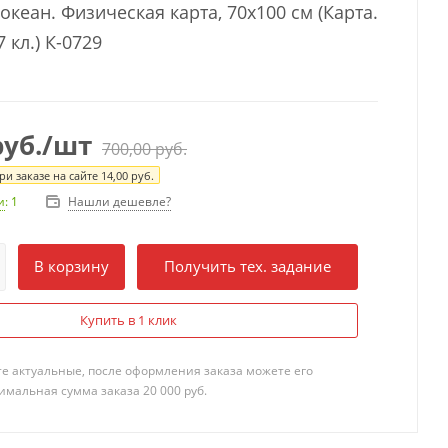
кеан. Физическая карта, 70x100 см (Карта.
 кл.) К-0729
уб.
/шт
700,00
руб.
и заказе на сайте
14,00
руб.
Нашли дешевле?
и
: 1
В корзину
Получить тех. задание
Купить в 1 клик
те актуальные, после оформления заказа можете его
мальная сумма заказа 20 000 руб.