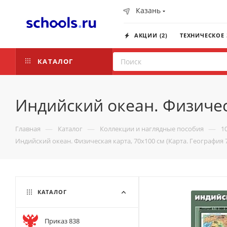
Казань
АКЦИИ (2)
ТЕХНИЧЕСКОЕ
КАТАЛОГ
Индийский океан. Физическ
—
—
—
Главная
Каталог
Коллекции и наглядные пособия
1
Индийский океан. Физическая карта, 70x100 см (Карта. География 7 
КАТАЛОГ
Приказ 838