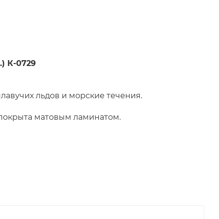
) К-0729
 плавучих льдов и морские течения.
 покрыта матовым ламинатом.