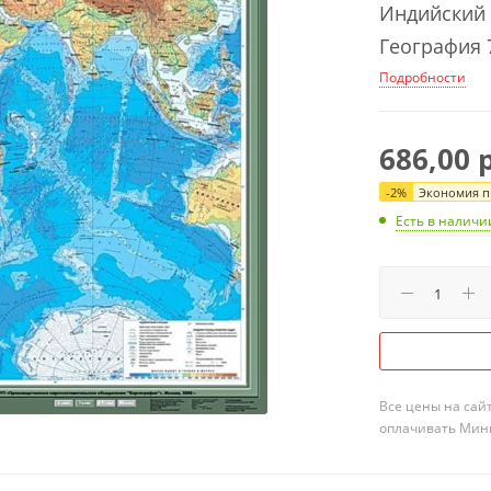
Индийский о
География 7
Подробности
686,00
р
-
2
%
Экономия пр
Есть в наличи
Все цены на сай
оплачивать Мини