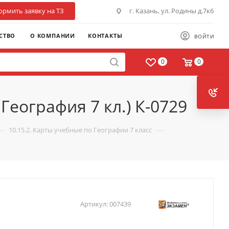
рмить заявку на ТЗ
г. Казань, ул. Родины д.7к6
СТВО
О КОМПАНИИ
КОНТАКТЫ
ВОЙТИ
0
0
География 7 кл.) К-0729
—
—
10.15.2. Карты учебные по Географии 7 класс
Артикул:
007439