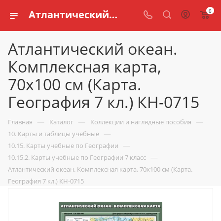
0
Атлантический океан. Комплексная карта, 70х100 см (Карта. География 7 кл.) КН-0715 купить по доступной цене в интернет магазине schools.ru
Атлантический океан.
Комплексная карта,
70х100 см (Карта.
География 7 кл.) КН-0715
—
—
—
Главная
Каталог
Коллекции и наглядные пособия
—
10. Карты и таблицы учебные
—
10.15. Карты учебные по Географии
—
10.15.2. Карты учебные по Географии 7 класс
Атлантический океан. Комплексная карта, 70х100 см (Карта.
География 7 кл.) КН-0715