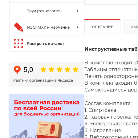
Труд (технология)
ИЗО, МХК и Черчение
ОПИСАНИЕ
КА
Раскрыть каталог
Инструктивные таб
В комплект входит 
Таблицы отпечатаны
Печать односторонн
В комплект входит 
Самоклеящиеся держ
Состав
1. Спиртовка
2. Газов
3. Электронагревате
4. Нагревание
5. Лабораторный шт