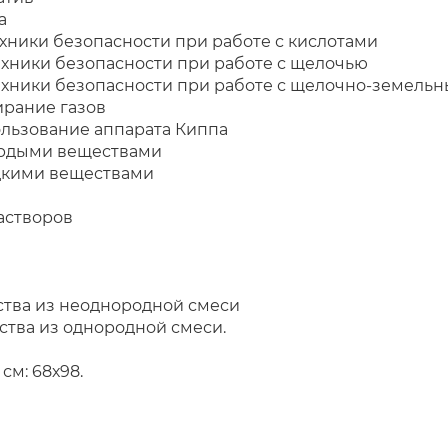
а
ехники безопасности при работе с кислотами
ехники безопасности при работе с щелочью
ехники безопасности при работе с щелочно-земель
ирание газов
пользование аппарата Киппа
ердыми веществами
дкими веществами
астворов
ства из неоднородной смеси
ление вещества из од
см: 68х98.