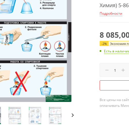
Химия) 5-86
Подробности
8 085,0
-
2
%
Экономия пр
Есть в наличи
Все цены на сай
оплачивать Мини