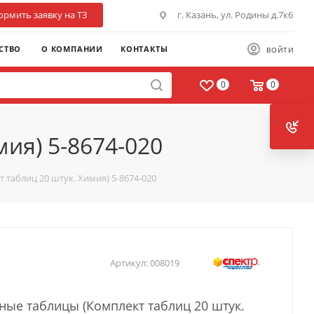
рмить заявку на ТЗ
г. Казань, ул. Родины д.7к6
СТВО
О КОМПАНИИ
КОНТАКТЫ
ВОЙТИ
0
0
ия) 5-8674-020
таблиц 20 штук. Химия) 5-8674-020
Артикул:
008019
ные таблицы (Комплект таблиц 20 штук.