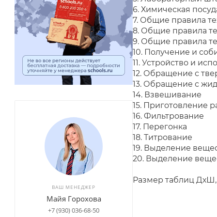
6. Химическая посуд
7. Общие правила т
8. Общие правила т
9. Общие правила т
10. Получение и соб
11. Устройство и ис
12. Обращение с тв
13. Обращение с жи
14. Взвешивание
15. Приготовление р
16. Фильтрование
17. Перегонка
18. Титрование
19. Выделение веще
20. Выде
Размер таблиц ДхШ, 
ВАШ МЕНЕДЖЕР
Майя Горохова
+7 (930) 036-68-50