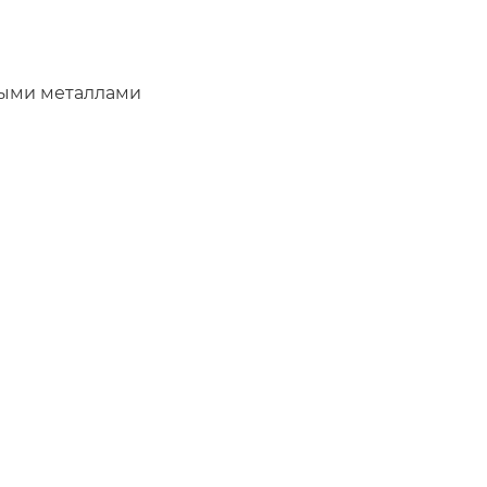
ными металлами
нородной смеси.