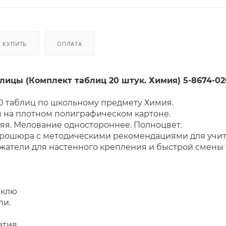
К КУПИТЬ
ОПЛАТА
лицы (Комплект таблиц 20 штук. Химия) 5-8674-02
20 таблиц по школьному предмету Химия.
 на плотном полиграфическом картоне.
яя. Мелование одностороннее. Полноцвет.
брошюра с методическими рекомендациями для учит
атели для настенного крепления и быстрой смены т
 комплекта:
ая горелка Теклю
ли.
атив