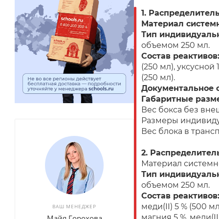
1. Распределител
Материал системн
Тип индивидуаль
объемом 250 мл.
Состав реактивов
(250 мл), уксусной 
(250 мл).
Документальное 
Габаритные разм
Вес бокса без внеш
Размеры индивидуа
Вес блока в трансп
2. Распределител
Материал системн
Тип индивидуаль
объемом 250 мл.
Состав реактивов
меди(II) 5 % (500 м
ВАШ МЕНЕДЖЕР
магния 5 %, меди(II
Майя Горохова