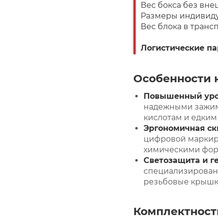
Вес бокса без внеш
Размеры индивидуа
Вес блока в трансп
Логистические п
Особенности 
Повышенный уро
надежными зажим
кислотам и едким
Эргономичная ск
цифровой маркир
химическими форм
Светозащита и г
специализированн
резьбовые крышки
Комплектност