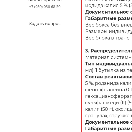
иодида калия 5 % (2
+7 (930) 036-68-50
Документальное 
Габаритные разм
Задать вопрос
Вес бокса без внеш
Размеры индивидуа
Вес блока в трансп
3. Распределител
Материал системн
Тип индивидуаль
мл), 1 бутылка из
Состав реактивов
5 %, роданида кали
фенолфталеина 0,1 
гексацианоферраты(I
сульфат меди (II) (5
калия (50 г), оксиды
гранулах, стружке и
Документальное 
Габаритные разм