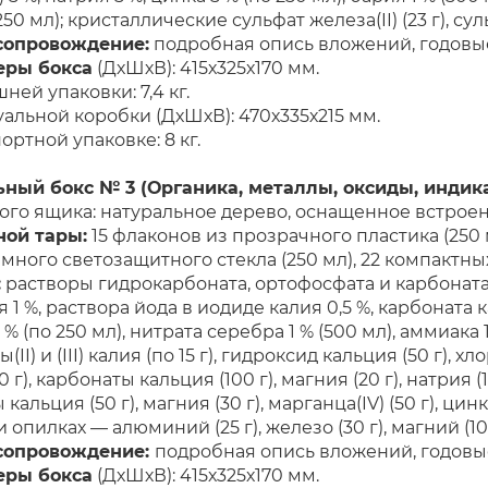
50 мл); кристаллические сульфат железа(II) (23 г), сул
сопровождение:
подробная опись вложений, годовы
еры бокса
(ДхШхВ): 415х325х170 мм.
ней упаковки: 7,4 кг.
льной коробки (ДхШхВ): 470х335х215 мм.
ортной упаковке: 8 кг.
ьный бокс № 3 (Органика, металлы, оксиды, индик
ого ящика: натуральное дерево, оснащенное встрое
ной тары:
15 флаконов из прозрачного пластика (250 
 темного светозащитного стекла (250 мл), 22 компакт
:
растворы гидрокарбоната, ортофосфата и карбоната 
я 1 %, раствора йода в иодиде калия 0,5 %, карбоната 
% (по 250 мл), нитрата серебра 1 % (500 мл), аммиака 
I) и (III) калия (по 15 г), гидроксид кальция (50 г), х
0 г), карбонаты кальция (100 г), магния (20 г), натрия (
 кальция (50 г), магния (30 г), марганца(IV) (50 г), цинка
 опилках — алюминий (25 г), железо (30 г), магний (10 г)
сопровождение:
подробная опись вложений, годовы
еры бокса
(ДхШхВ): 415х325х170 мм.