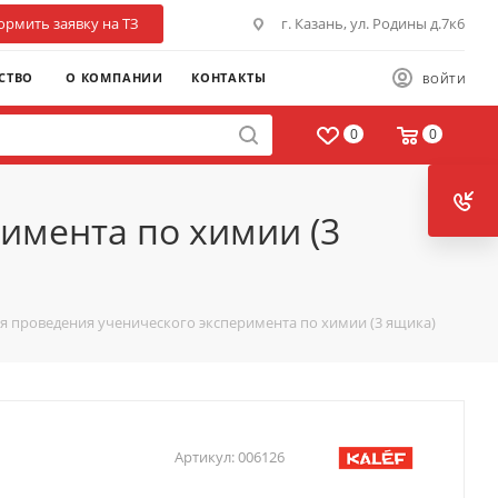
рмить заявку на ТЗ
г. Казань, ул. Родины д.7к6
СТВО
О КОМПАНИИ
КОНТАКТЫ
ВОЙТИ
0
0
имента по химии (3
я проведения ученического эксперимента по химии (3 ящика)
Артикул:
006126