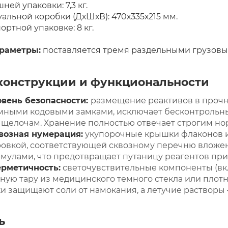
ней упаковки: 7,3 кг.
льной коробки (ДхШхВ): 470х335х215 мм.
ортной упаковке: 8 кг.
араметры:
поставляется тремя раздельными грузовым
конструкции и функциональности
вень безопасности:
размещение реактивов в прочн
ными кодовыми замками, исключает бесконтрольны
 щелочам. Хранение полностью отвечает строгим но
возная нумерация:
укупорочные крышки флаконов и
овкой, соответствующей сквозному перечню вложен
улами, что предотвращает путаницу реагентов при
ерметичность:
светочувствительные компоненты (вк
ую тару из медицинского темного стекла или плот
 защищают соли от намокания, а летучие растворы
ь