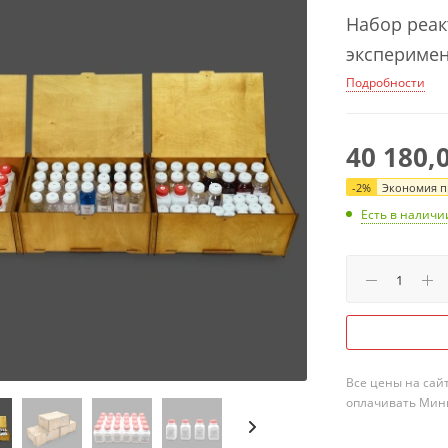
Набор реак
эксперимен
Подробности
40 180,
-
2
%
Экономия пр
Есть в наличи
Все цены на сай
оплачивать Мини