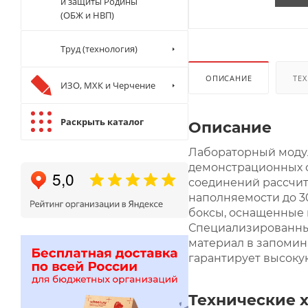
и защиты Родины
(ОБЖ и НВП)
Труд (технология)
ОПИСАНИЕ
ТЕХ
ИЗО, МХК и Черчение
Раскрыть каталог
Описание
Лабораторный модул
демонстрационных о
соединений рассчит
наполняемости до 3
боксы, оснащенные 
Специализированный
материал в запомин
гарантирует высоку
Технические 