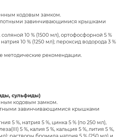
енным кодовым замком.
 плотными завинчивающимися крышками
, соляной 10 % (1500 мл), ортофосфорной 5 %
и натрия 10 % (1250 мл); пероксид водорода 3 %
е методические рекомендации.
иды, сульфиды)
нным кодовым замком.
лотными завинчивающимися крышками
я 5 %, натрия 5 %, цинка 5 % (по 250 мл),
а(III) 5 %, калия 5 %, кальция 5 %, лития 5 %,
00 мл); растворы бромида натрия 5 % (250 мл) и