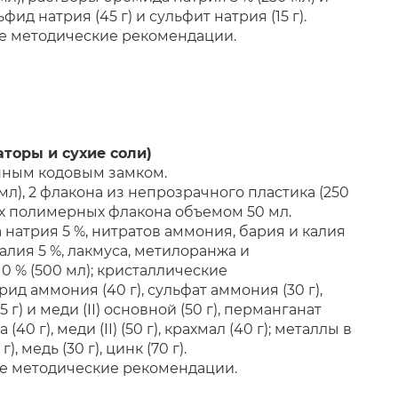
ьфид натрия (45 г) и сульфит натрия (15 г).
е методические рекомендации.
аторы и сухие соли)
нным кодовым замком.
мл), 2 флакона из непрозрачного пластика (250
ных полимерных флакона объемом 50 мл.
натрия 5 %, нитратов аммония, бария и калия
калия 5 %, лакмуса, метилоранжа и
10 % (500 мл); кристаллические
лорид аммония (40 г), сульфат аммония (30 г),
15 г) и меди (II) основной (50 г), перманганат
 (40 г), меди (II) (50 г), крахмал (40 г); металлы в
, медь (30 г), цинк (70 г).
е методические рекомендации.