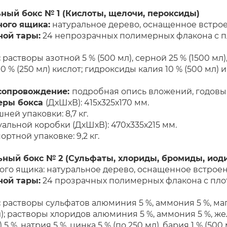
ьный бокс № 1 (Кислоты, щелочи, пероксиды)
ого ящика:
натуральное дерево, оснащенное встро
ной тары:
24 непрозрачных полимерных флакона с
:
растворы азотной 5 % (500 мл), серной 25 % (1500 мл)
10 % (250 мл) кислот; гидроксиды калия 10 % (500 мл) 
сопровождение:
подробная опись вложений, годовы
еры бокса
(ДхШхВ): 415х325х170 мм.
ней упаковки: 8,7 кг.
льной коробки (ДхШхВ): 470х335х215 мм.
ортной упаковке: 9,2 кг.
ьный бокс № 2 (Сульфаты, хлориды, бромиды, иод
ого ящика: натуральное дерево, оснащенное встрое
ной тары:
24 прозрачных полимерных флакона с п
:
растворы сульфатов алюминия 5 %, аммония 5 %, магни
л); растворы хлоридов алюминия 5 %, аммония 5 %, желез
) 5 %, натрия 5 %, цинка 5 % (по 250 мл), бария 1 % (5