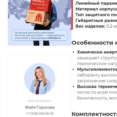
Линейный параме
Материал корпуса
Тип защитного п
Габаритные разм
Вес изделия:
0,2 кг
Особенности 
Химически инерт
защищает структу
термическом нагр
Мультиэлементна
лаборанту выпол
загрязнение сосе
Высокая термиче
тепло по всей п
безопасность экс
ВАШ МЕНЕДЖЕР
Майя Горохова
Комплектност
+7 (930) 036-68-50