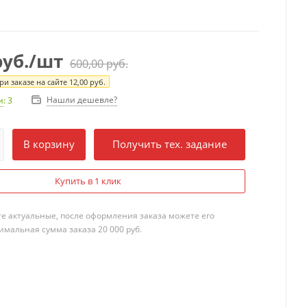
уб.
/шт
600,00
руб.
и заказе на сайте
12,00
руб.
Нашли дешевле?
и
: 3
В корзину
Получить тех. задание
Купить в 1 клик
те актуальные, после оформления заказа можете его
мальная сумма заказа 20 000 руб.