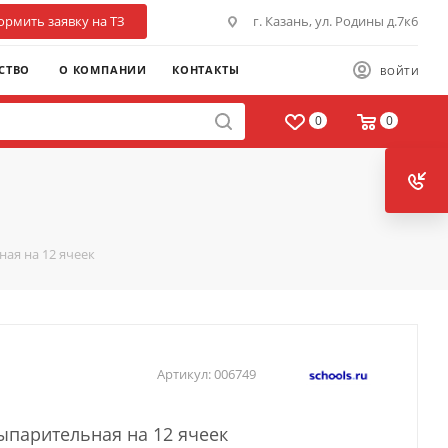
рмить заявку на ТЗ
г. Казань, ул. Родины д.7к6
СТВО
О КОМПАНИИ
КОНТАКТЫ
ВОЙТИ
0
0
ая на 12 ячеек
Артикул:
006749
ыпарительная на 12 ячеек