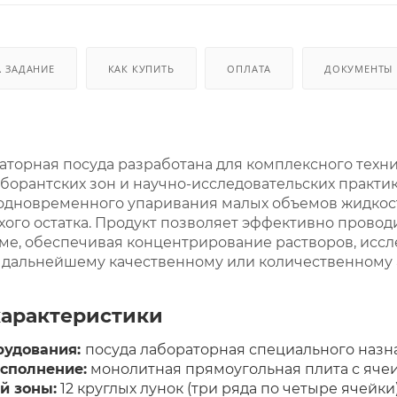
. ЗАДАНИЕ
КАК КУПИТЬ
ОПЛАТА
ДОКУМЕНТЫ
аторная посуда разработана для комплексного техн
лаборантских зон и научно-исследовательских практ
одновременного упаривания малых объемов жидкост
ого остатка. Продукт позволяет эффективно провод
е, обеспечивая концентрирование растворов, иссл
 дальнейшему качественному или количественному 
характеристики
рудования:
посуда лабораторная специального назн
сполнение:
монолитная прямоугольная плита с ячеи
й зоны:
12 круглых лунок (три ряда по четыре ячейки)