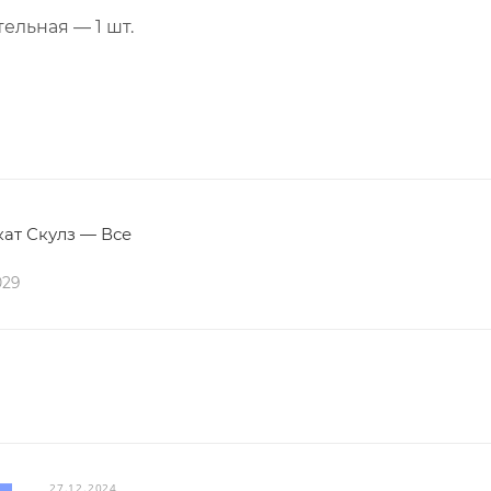
ельная — 1 шт.
ат Скулз — Все
029
27.12.2024