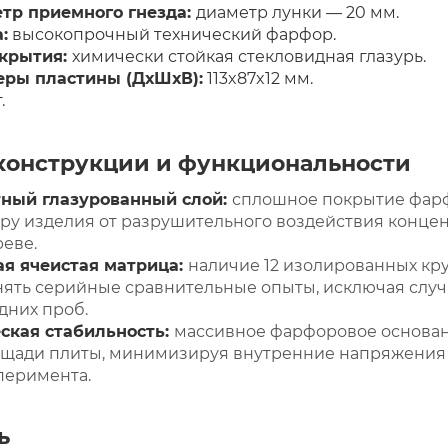
тр приемного гнезда:
диаметр лунки — 20 мм.
:
высокопрочный технический фарфор.
окрытия:
химически стойкая стекловидная глазурь.
еры пластины (ДхШхВ):
113x87x12 мм.
.
конструкции и функциональности
ный глазурованный слой:
сплошное покрытие фарф
ру изделия от разрушительного воздействия конце
еве.
я ячеистая матрица:
наличие 12 изолированных кр
нять серийные сравнительные опыты, исключая слу
дних проб.
ская стабильность:
массивное фарфоровое основан
лощади плиты, минимизируя внутренние напряжения
перимента.
ь