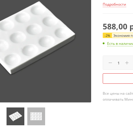
Подробности
588,00
р
-
2
%
Экономия пр
Есть в наличи
Все цены на сай
оплачивать Мини