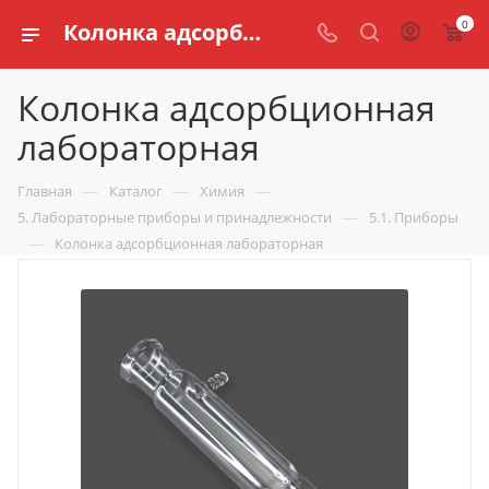
0
Колонка адсорбционная лабораторная купить по доступной цене в интернет магазине schools.ru
Колонка адсорбционная
лабораторная
—
—
—
Главная
Каталог
Химия
—
5. Лабораторные приборы и принадлежности
5.1. Приборы
—
Колонка адсорбционная лабораторная