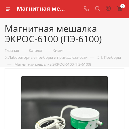
0
Магнитная мешалка ЭКРОС-6100 (ПЭ-6100) купить по доступной цене в интернет магазине schools.ru
Магнитная мешалка
ЭКРОС-6100 (ПЭ-6100)
—
—
—
Главная
Каталог
Химия
—
5. Лабораторные приборы и принадлежности
5.1. Приборы
—
Магнитная мешалка ЭКРОС-6100 (ПЭ-6100)