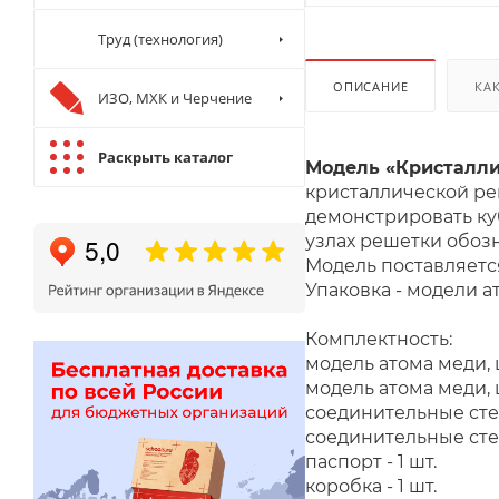
Труд (технология)
ОПИСАНИЕ
КА
ИЗО, МХК и Черчение
Раскрыть каталог
Модель «Кристалли
кристаллической ре
демонстрировать ку
узлах решетки обоз
Модель поставляетс
Упаковка - модели 
Комплектность:
модель атома меди, ц
модель атома меди, ц
соединительные стер
соединительные стер
паспорт - 1 шт.
коробка - 1 шт.