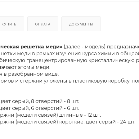
К КУПИТЬ
ОПЛАТА
ДОКУМЕНТЫ
ческая решетка меди»
(далее - модель) предназна
шетки меди в рамках изучения курса химии в общео
бическую гранецентрированную кристаллическую ре
начают атомы меди.
я в разобранном виде.
атомов и стержни уложены в пластиковую коробку, п
вет серый, 8 отверстий - 8 шт.
вет серый, 6 отверстий - 6 шт.
жни (модели связей) длинные - 12 шт.
жни (модели связей) короткие, цвет серый - 24 шт.