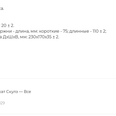
а.
20 ± 2.
ни - длина, мм: короткие - 75; длинные - 110 ± 2;
 ДхШхВ, мм: 230х170х35 ± 2.
ат Скулз — Все
029