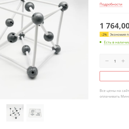
Подробности
1 764,0
-
2
%
Экономия пр
Есть в наличи
Все цены на сай
оплачивать Мини