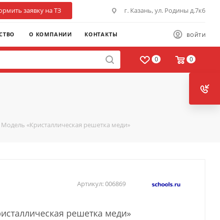
рмить заявку на ТЗ
г. Казань, ул. Родины д.7к6
СТВО
О КОМПАНИИ
КОНТАКТЫ
ВОЙТИ
0
0
Модель «Кристаллическая решетка меди»
Артикул:
006869
исталлическая решетка меди»