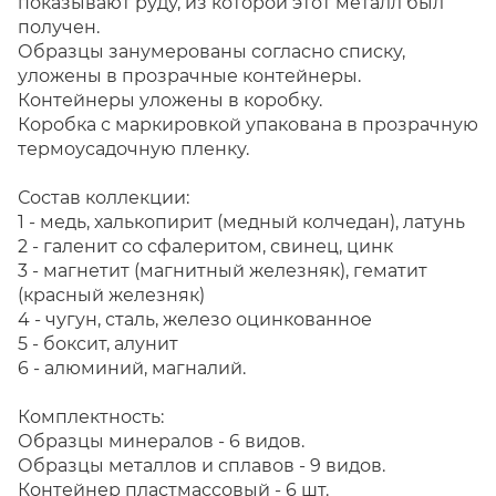
показывают руду, из которой этот металл был
получен.
Образцы занумерованы согласно списку,
уложены в прозрачные контейнеры.
Контейнеры уложены в коробку.
Коробка с маркировкой упакована в прозрачную
термоусадочную пленку.
Состав коллекции:
1 - медь, халькопирит (медный колчедан), латунь
2 - галенит со сфалеритом, свинец, цинк
3 - магнетит (магнитный железняк), гематит
(красный железняк)
4 - ч
угун, сталь, железо оцинкованное
5 - боксит, алунит
6 - алюминий, магналий.
Комплектность:
Образцы минералов - 6 видов.
Образцы металлов и сплавов - 9 видов.
Контейнер пластмассовый - 6 шт.