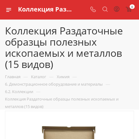
0
Коллекция Раздаточные образцы полезных ископаемых и металлов (15 видов) купить по доступной цене в интернет магазине schools.ru
Коллекция Раздаточные
образцы полезных
ископаемых и металлов
(15 видов)
—
—
—
Главная
Каталог
Химия
—
6. Демонстрационное оборудование и материалы
—
6.2. Коллекции
Коллекция Раздаточные образцы полезных ископаемых и
металлов (15 видов)